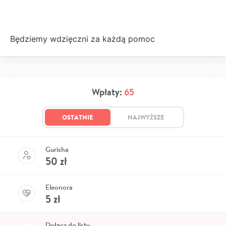
Będziemy wdzięczni za każdą pomoc
Wpłaty:
65
OSTATNIE
NAJWYŻSZE
Gurisha
50
zł
Eleonora
5
zł
Dołącz do listy