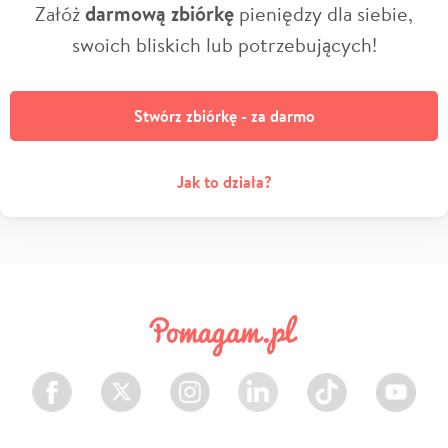
Załóż
darmową zbiórkę
pieniędzy dla siebie,
swoich bliskich lub potrzebujących!
Stwórz zbiórkę - za darmo
Jak to działa?
Facebook
Twitter
Instagram
LinkedIn
TikTok
Youtube