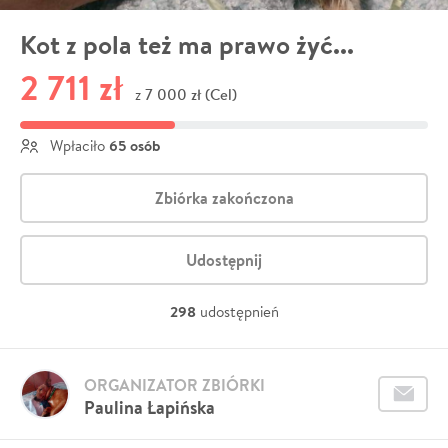
Kot z pola też ma prawo żyć...
2 711 zł
7 000 zł (Cel)
z
65 osób
Wpłaciło
Zbiórka zakończona
Udostępnij
298
udostępnień
ORGANIZATOR ZBIÓRKI
Paulina Łapińska