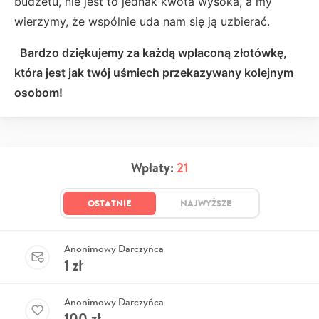
budżetu, nie jest to jednak kwota wysoka, a my
wierzymy, że wspólnie uda nam się ją uzbierać.
Bardzo dziękujemy za każdą wpłaconą złotówkę,
która jest jak twój uśmiech przekazywany kolejnym
osobom!
Wpłaty:
21
OSTATNIE
NAJWYŻSZE
Anonimowy Darczyńca
1
zł
Anonimowy Darczyńca
100
zł