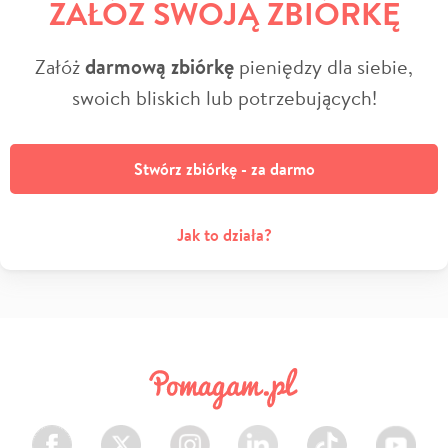
ZAŁÓŻ SWOJĄ ZBIÓRKĘ
Załóż
darmową zbiórkę
pieniędzy dla siebie,
swoich bliskich lub potrzebujących!
Stwórz zbiórkę - za darmo
Jak to działa?
Facebook
Twitter
Instagram
LinkedIn
TikTok
Youtube