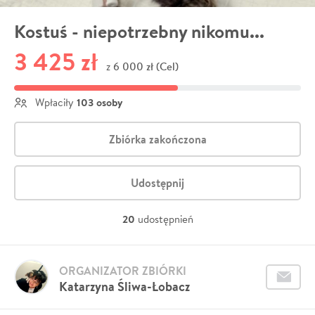
Kostuś - niepotrzebny nikomu...
3 425 zł
6 000 zł (Cel)
z
103 osoby
Wpłaciły
Zbiórka zakończona
Udostępnij
20
udostępnień
ORGANIZATOR ZBIÓRKI
Katarzyna Śliwa-Łobacz