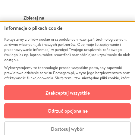
Zbieraj na
Informacje o plikach cookie
Leczenie
LGBTQ+
Zwierzęta
Powódź
Korzystamy z plików cookie oraz podobnych rozwiązań technologicznych,
zarówno własnych, jak i naszych partnerów. Obejmuje to zapisywanie i
Pożar
Wichura
przechowywanie informacji w pamięci Twojego urządzenia końcowego
(takiego jak np. laptop, tablet, smartfon) oraz późniejsze uzyskiwanie do nich
Ukraina
NGO
dostępu.
Sport
Religia
Wykorzystujemy te technologie przede wszystkim po to, aby zapewnić
Pomoc Finansowa
Edukacja
prawidłowe działanie serwisu Pomagam.pl, w tym jego bezpieczeństwo oraz
niezbędne pliki cookie
efektywność funkcjonowania. Służą temu tzw.
, które
Projekty
Podróż
pozostają zawsze aktywne.
Dowiedz się więcej
Pogrzeb
Impreza
opcjonalnych plików cookie
Dodatkowo, używamy
oraz podobnych
Zaakceptuj wszystkie
Społeczność lokalna
Ochrona środowiska
technologii do celów analitycznych i retargetingowych. Możesz wyrazić
zgodę na ich stosowanie lub jej odmówić. W dowolnym momencie masz
Kultura
Biznes
możliwość zmiany swoich preferencji na stronie „Zarządzaj zgodami cookie”,
Odrzuć opcjonalne
Polski
do której link znajdziesz w stopce serwisu Pomagam.pl. Opcjonalne pliki
cookie wykorzystywane są w następujących celach:
© CROWDING SP. Z O.O.
Analityka
– używamy tzw. plików cookie analitycznych, aby usprawniać
Dostosuj wybór
działanie serwisu Pomagam.pl. Dzięki nim możemy zrozumieć, jak
użytkownicy korzystają z naszego serwisu – skąd trafiają do serwisu, jak