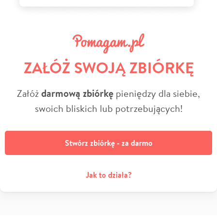
ZAŁÓŻ SWOJĄ ZBIÓRKĘ
Załóż
darmową zbiórkę
pieniędzy dla siebie,
swoich bliskich lub potrzebujących!
Stwórz zbiórkę - za darmo
Jak to działa?