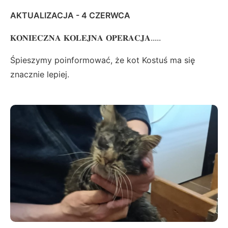
AKTUALIZACJA - 4 CZERWCA
𝐊𝐎𝐍𝐈𝐄𝐂𝐙𝐍𝐀 𝐊𝐎𝐋𝐄𝐉𝐍𝐀 𝐎𝐏𝐄𝐑𝐀𝐂𝐉𝐀.....
Śpieszymy poinformować, że kot Kostuś
ma się
znacznie lepiej.