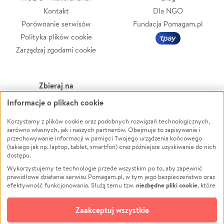
Kontakt
Dla NGO
Porównanie serwisów
Fundacja Pomagam.pl
Polityka plików cookie
Zarządzaj zgodami cookie
Zbieraj na
Informacje o plikach cookie
Leczenie
LGBTQ+
Korzystamy z plików cookie oraz podobnych rozwiązań technologicznych,
Zwierzęta
Powódź
zarówno własnych, jak i naszych partnerów. Obejmuje to zapisywanie i
Pożar
Wichura
przechowywanie informacji w pamięci Twojego urządzenia końcowego
(takiego jak np. laptop, tablet, smartfon) oraz późniejsze uzyskiwanie do nich
Ukraina
NGO
dostępu.
Sport
Religia
Wykorzystujemy te technologie przede wszystkim po to, aby zapewnić
Pomoc Finansowa
Edukacja
prawidłowe działanie serwisu Pomagam.pl, w tym jego bezpieczeństwo oraz
niezbędne pliki cookie
efektywność funkcjonowania. Służą temu tzw.
, które
Projekty
Podróż
pozostają zawsze aktywne.
Dowiedz się więcej
Pogrzeb
Impreza
opcjonalnych plików cookie
Dodatkowo, używamy
oraz podobnych
Zaakceptuj wszystkie
Społeczność lokalna
Ochrona środowiska
technologii do celów analitycznych i retargetingowych. Możesz wyrazić
zgodę na ich stosowanie lub jej odmówić. W dowolnym momencie masz