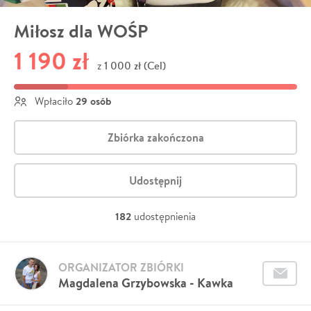
Miłosz dla WOŚP
1 190 zł
1 000 zł (Cel)
z
29 osób
Wpłaciło
Zbiórka zakończona
Udostępnij
182
udostępnienia
ORGANIZATOR ZBIÓRKI
Magdalena Grzybowska - Kawka