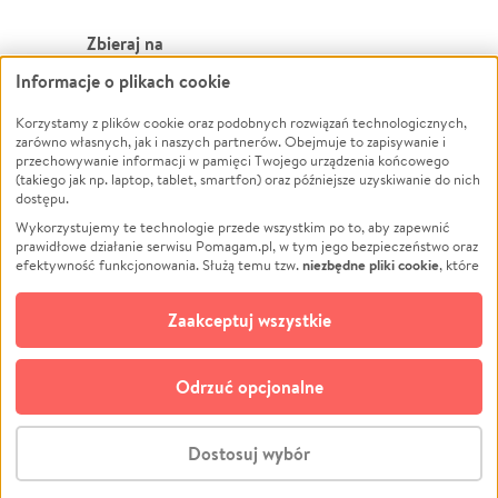
Zbieraj na
Informacje o plikach cookie
Leczenie
LGBTQ+
Korzystamy z plików cookie oraz podobnych rozwiązań technologicznych,
Zwierzęta
Powódź
zarówno własnych, jak i naszych partnerów. Obejmuje to zapisywanie i
Pożar
Wichura
przechowywanie informacji w pamięci Twojego urządzenia końcowego
(takiego jak np. laptop, tablet, smartfon) oraz późniejsze uzyskiwanie do nich
Ukraina
NGO
dostępu.
Sport
Religia
Wykorzystujemy te technologie przede wszystkim po to, aby zapewnić
Pomoc Finansowa
Edukacja
prawidłowe działanie serwisu Pomagam.pl, w tym jego bezpieczeństwo oraz
niezbędne pliki cookie
efektywność funkcjonowania. Służą temu tzw.
, które
Projekty
Podróż
pozostają zawsze aktywne.
Dowiedz się więcej
Pogrzeb
Impreza
opcjonalnych plików cookie
Dodatkowo, używamy
oraz podobnych
Zaakceptuj wszystkie
Społeczność lokalna
Ochrona środowiska
technologii do celów analitycznych i retargetingowych. Możesz wyrazić
zgodę na ich stosowanie lub jej odmówić. W dowolnym momencie masz
Kultura
Biznes
możliwość zmiany swoich preferencji na stronie „Zarządzaj zgodami cookie”,
Odrzuć opcjonalne
Polski
do której link znajdziesz w stopce serwisu Pomagam.pl. Opcjonalne pliki
cookie wykorzystywane są w następujących celach:
© CROWDING SP. Z O.O.
Analityka
– używamy tzw. plików cookie analitycznych, aby usprawniać
Dostosuj wybór
działanie serwisu Pomagam.pl. Dzięki nim możemy zrozumieć, jak
użytkownicy korzystają z naszego serwisu – skąd trafiają do serwisu, jak
Stwórz zbiórkę - za darmo
długo z niego korzystają i jak się po nim poruszają. Pozwala nam to na