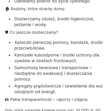
Ułatwiamy powrót do życia cywilnego.
🏚 Rodziny, które straciły domy:
Dostarczamy odzież, środki higieniczne,
jedzenie i wodę.
🛡 Co jeszcze dostarczamy?
Apteczki pierwszej pomocy, bandaże, środki
przeciwbólowe.
Kamizelki kuloodporne i środki ochrony dla
cywilów w strefach frontowych.
Samochody terenowe i transportowe –
niezbędne do ewakuacji i dostarczania
pomocy.
Agregaty prądotwórcze i oświetlenie dla wsi
odciętych od energii.
📸 Pełna transparentność – raporty i zdjęcia
Gdy zbiór osiągnie kolejne progi (np. 10 000 zł, 50