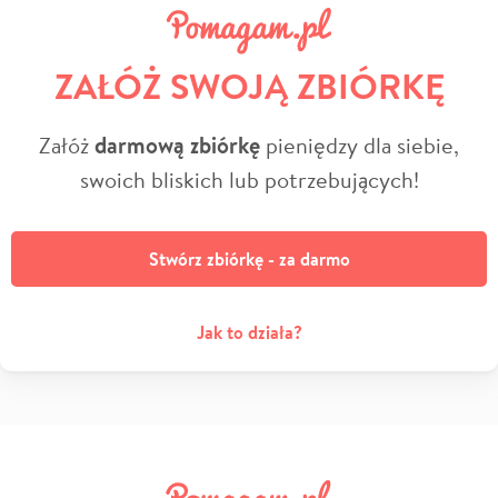
ZAŁÓŻ SWOJĄ ZBIÓRKĘ
Załóż
darmową zbiórkę
pieniędzy dla siebie,
swoich bliskich lub potrzebujących!
Stwórz zbiórkę - za darmo
Jak to działa?