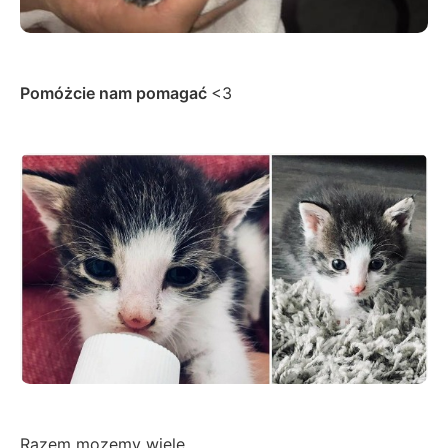
Pomóżcie nam pomagać
<3
Razem mozemy wiele...