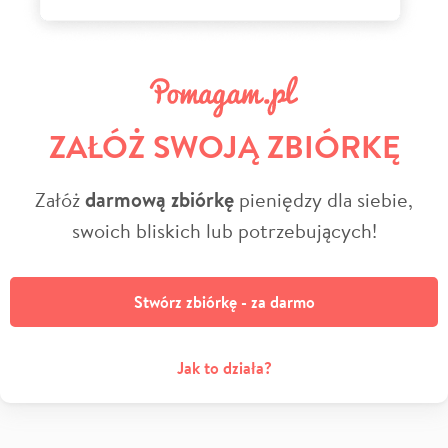
ZAŁÓŻ SWOJĄ ZBIÓRKĘ
Załóż
darmową zbiórkę
pieniędzy dla siebie,
swoich bliskich lub potrzebujących!
Stwórz zbiórkę - za darmo
Jak to działa?