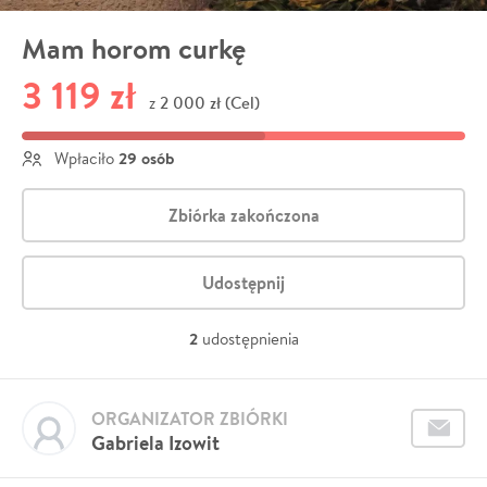
Mam horom curkę
3 119 zł
2 000 zł (Cel)
z
29 osób
Wpłaciło
Zbiórka zakończona
Udostępnij
2
udostępnienia
ORGANIZATOR ZBIÓRKI
Gabriela Izowit