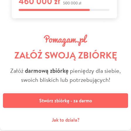
ZAŁÓŻ SWOJĄ ZBIÓRKĘ
Załóż
darmową zbiórkę
pieniędzy dla siebie,
swoich bliskich lub potrzebujących!
Stwórz zbiórkę - za darmo
Jak to działa?