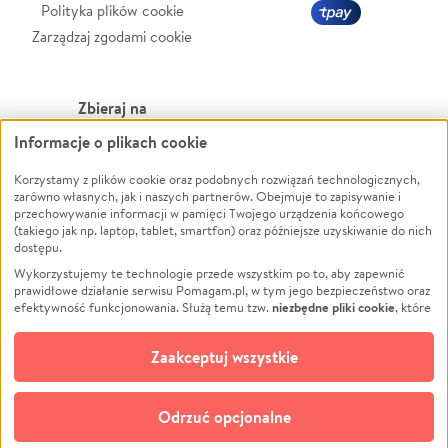
Polityka plików cookie
Zarządzaj zgodami cookie
Zbieraj na
Informacje o plikach cookie
Leczenie
LGBTQ+
Zwierzęta
Powódź
Korzystamy z plików cookie oraz podobnych rozwiązań technologicznych,
zarówno własnych, jak i naszych partnerów. Obejmuje to zapisywanie i
Pożar
Wichura
przechowywanie informacji w pamięci Twojego urządzenia końcowego
(takiego jak np. laptop, tablet, smartfon) oraz późniejsze uzyskiwanie do nich
Ukraina
NGO
dostępu.
Sport
Religia
Wykorzystujemy te technologie przede wszystkim po to, aby zapewnić
Pomoc Finansowa
Edukacja
prawidłowe działanie serwisu Pomagam.pl, w tym jego bezpieczeństwo oraz
niezbędne pliki cookie
efektywność funkcjonowania. Służą temu tzw.
, które
Projekty
Podróż
pozostają zawsze aktywne.
Dowiedz się więcej
Pogrzeb
Impreza
opcjonalnych plików cookie
Dodatkowo, używamy
oraz podobnych
Zaakceptuj wszystkie
Społeczność lokalna
Ochrona środowiska
technologii do celów analitycznych i retargetingowych. Możesz wyrazić
zgodę na ich stosowanie lub jej odmówić. W dowolnym momencie masz
Kultura
Biznes
możliwość zmiany swoich preferencji na stronie „Zarządzaj zgodami cookie”,
Odrzuć opcjonalne
Polski
do której link znajdziesz w stopce serwisu Pomagam.pl. Opcjonalne pliki
cookie wykorzystywane są w następujących celach: