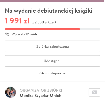
Na wydanie debiutanckiej książki
1 991 zł
2 500 zł (Cel)
z
17 osób
Wpłaciło
Zbiórka zakończona
Udostępnij
64
udostępnienia
ORGANIZATOR ZBIÓRKI
Monika Szyszka-Mnich