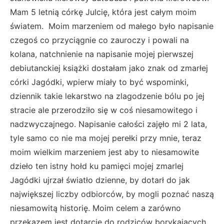
Mam 5 letnią córkę Julcię, która jest całym moim
światem. Moim marzeniem od małego było napisanie
czegoś co przyciągnie co zauroczy i powali na
kolana, natchnienie na napisanie mojej pierwszej
debiutanckiej książki dostałam jako znak od zmarłej
córki Jagódki, wpierw miały to być wspominki,
dziennik takie lekarstwo na zlagodzenie bólu po jej
stracie ale przerodziło się w coś niesamowitego i
nadzwyczajnego. Napisanie całości zajęło mi 2 lata,
tyle samo co nie ma mojej perełki przy mnie, teraz
moim wielkim marzeniem jest aby to niesamowite
dzieło ten istny hołd ku pamięci mojej zmarlej
Jagódki ujrzał światło dzienne, by dotarł do jak
największej liczby odbiorców, by mogli poznać naszą
niesamowitą historię. Moim celem a zarówno
przekazem jest dotarcie do rodziców borykających