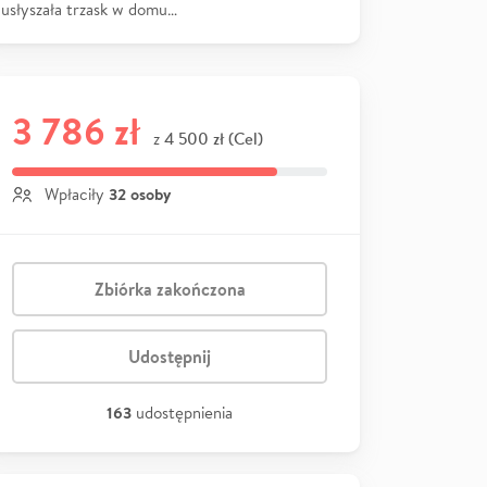
usłyszała trzask w domu…
3 786 zł
4 500 zł (Cel)
z
32 osoby
Wpłaciły
Zbiórka zakończona
Udostępnij
163
udostępnienia