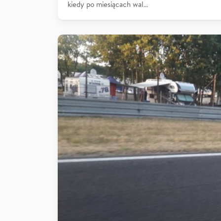
kiedy po miesiącach wal…