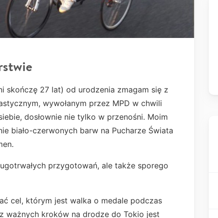
rstwie
dni skończę 27 lat) od urodzenia zmagam się z
stycznym, wywołanym przez MPD w chwili
iebie, dosłownie nie tylko w przenośni. Moim
nie biało-czerwonych barw na Pucharze Świata
men.
ługotrwałych przygotowań, ale także sporego
ać cel, którym jest walka o medale podczas
 z ważnych kroków na drodze do Tokio jest