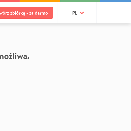
wórz zbiórkę - za darmo
PL
 możliwa.