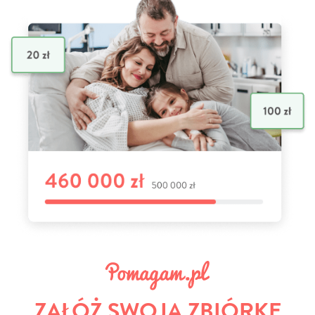
ZAŁÓŻ SWOJĄ ZBIÓRKĘ