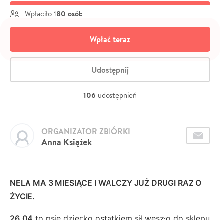
180 osób
Wpłaciło
Wpłać teraz
Udostępnij
106
udostępnień
ORGANIZATOR ZBIÓRKI
Anna Książek
NELA MA 3 MIESIĄCE I WALCZY JUŻ DRUGI RAZ O
ŻYCIE.
26.04
to psie dziecko ostatkiem sił weszło do sklepu