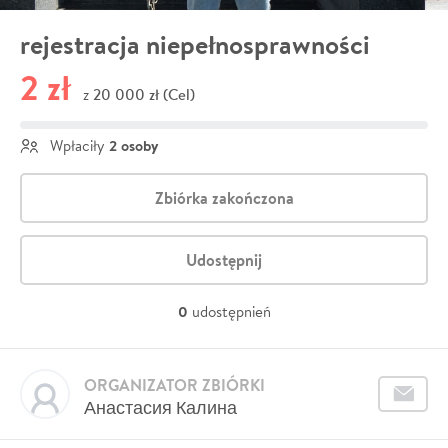
rejestracja niepełnosprawności
2 zł
20 000 zł (Cel)
z
2 osoby
Wpłaciły
Zbiórka zakończona
Udostępnij
0
udostępnień
ORGANIZATOR ZBIÓRKI
Анастасия Калина