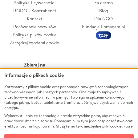
Polityka Prywatności
Za darmo
RODO - Kontrahenci
Blog
Kontakt
Dla NGO
Porównanie serwisów
Fundacja Pomagam.pl
Polityka plików cookie
Zarządzaj zgodami cookie
Zbieraj na
Informacje o plikach cookie
Leczenie
LGBTQ+
Zwierzęta
Powódź
Korzystamy z plików cookie oraz podobnych rozwiązań technologicznych,
zarówno własnych, jak i naszych partnerów. Obejmuje to zapisywanie i
Pożar
Wichura
przechowywanie informacji w pamięci Twojego urządzenia końcowego
(takiego jak np. laptop, tablet, smartfon) oraz późniejsze uzyskiwanie do nich
Ukraina
NGO
dostępu.
Sport
Religia
Wykorzystujemy te technologie przede wszystkim po to, aby zapewnić
Pomoc Finansowa
Edukacja
prawidłowe działanie serwisu Pomagam.pl, w tym jego bezpieczeństwo oraz
niezbędne pliki cookie
efektywność funkcjonowania. Służą temu tzw.
, które
Projekty
Podróż
pozostają zawsze aktywne.
Dowiedz się więcej
Pogrzeb
Impreza