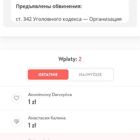
Wpłaty:
2
OSTATNIE
NAJWYŻSZE
Anonimowy Darczyńca
1
zł
Анастасия Калина
1
zł