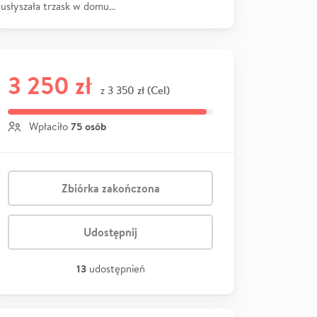
usłyszała trzask w domu…
3 250 zł
3 350 zł (Cel)
z
75 osób
Wpłaciło
Zbiórka zakończona
Udostępnij
13
udostępnień