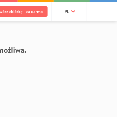
wórz zbiórkę - za darmo
PL
 możliwa.