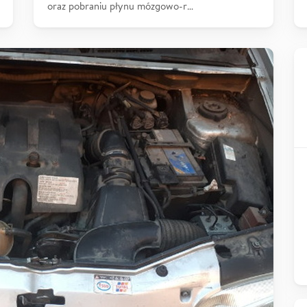
oraz pobraniu płynu mózgowo-r…