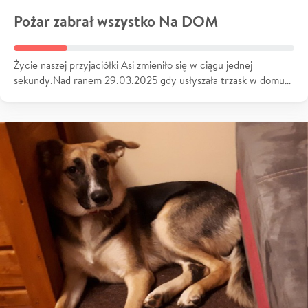
Pożar zabrał wszystko Na DOM
Życie naszej przyjaciółki Asi zmieniło się w ciągu jednej
sekundy.Nad ranem 29.03.2025 gdy usłyszała trzask w domu…