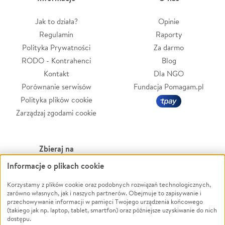
Jak to działa?
Opinie
Regulamin
Raporty
Polityka Prywatności
Za darmo
RODO - Kontrahenci
Blog
Kontakt
Dla NGO
Porównanie serwisów
Fundacja Pomagam.pl
Polityka plików cookie
Zarządzaj zgodami cookie
Zbieraj na
Informacje o plikach cookie
Leczenie
LGBTQ+
Korzystamy z plików cookie oraz podobnych rozwiązań technologicznych,
Zwierzęta
Powódź
zarówno własnych, jak i naszych partnerów. Obejmuje to zapisywanie i
Pożar
Wichura
przechowywanie informacji w pamięci Twojego urządzenia końcowego
(takiego jak np. laptop, tablet, smartfon) oraz późniejsze uzyskiwanie do nich
Ukraina
NGO
dostępu.
Sport
Religia