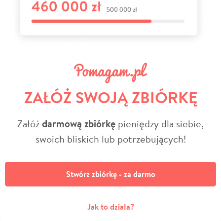
ZAŁÓŻ SWOJĄ ZBIÓRKĘ
Załóż
darmową zbiórkę
pieniędzy dla siebie,
swoich bliskich lub potrzebujących!
Stwórz zbiórkę - za darmo
Jak to działa?