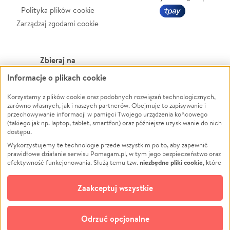
Polityka plików cookie
Zarządzaj zgodami cookie
Zbieraj na
Informacje o plikach cookie
Leczenie
LGBTQ+
Korzystamy z plików cookie oraz podobnych rozwiązań technologicznych,
Zwierzęta
Powódź
zarówno własnych, jak i naszych partnerów. Obejmuje to zapisywanie i
Pożar
Wichura
przechowywanie informacji w pamięci Twojego urządzenia końcowego
(takiego jak np. laptop, tablet, smartfon) oraz późniejsze uzyskiwanie do nich
Ukraina
NGO
dostępu.
Sport
Religia
Wykorzystujemy te technologie przede wszystkim po to, aby zapewnić
Pomoc Finansowa
Edukacja
prawidłowe działanie serwisu Pomagam.pl, w tym jego bezpieczeństwo oraz
niezbędne pliki cookie
efektywność funkcjonowania. Służą temu tzw.
, które
Projekty
Podróż
pozostają zawsze aktywne.
Dowiedz się więcej
Pogrzeb
Impreza
opcjonalnych plików cookie
Dodatkowo, używamy
oraz podobnych
Zaakceptuj wszystkie
Społeczność lokalna
Ochrona środowiska
technologii do celów analitycznych i retargetingowych. Możesz wyrazić
zgodę na ich stosowanie lub jej odmówić. W dowolnym momencie masz
Kultura
Biznes
możliwość zmiany swoich preferencji na stronie „Zarządzaj zgodami cookie”,
Odrzuć opcjonalne
Polski
do której link znajdziesz w stopce serwisu Pomagam.pl. Opcjonalne pliki
cookie wykorzystywane są w następujących celach: