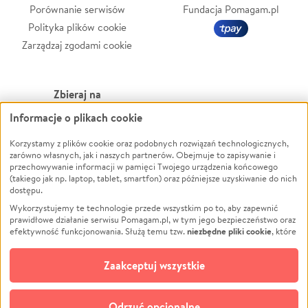
Porównanie serwisów
Fundacja Pomagam.pl
Polityka plików cookie
Zarządzaj zgodami cookie
Zbieraj na
Informacje o plikach cookie
Leczenie
LGBTQ+
Korzystamy z plików cookie oraz podobnych rozwiązań technologicznych,
Zwierzęta
Powódź
zarówno własnych, jak i naszych partnerów. Obejmuje to zapisywanie i
Pożar
Wichura
przechowywanie informacji w pamięci Twojego urządzenia końcowego
(takiego jak np. laptop, tablet, smartfon) oraz późniejsze uzyskiwanie do nich
Ukraina
NGO
dostępu.
Sport
Religia
Wykorzystujemy te technologie przede wszystkim po to, aby zapewnić
Pomoc Finansowa
Edukacja
prawidłowe działanie serwisu Pomagam.pl, w tym jego bezpieczeństwo oraz
niezbędne pliki cookie
efektywność funkcjonowania. Służą temu tzw.
, które
Projekty
Podróż
pozostają zawsze aktywne.
Dowiedz się więcej
Pogrzeb
Impreza
opcjonalnych plików cookie
Dodatkowo, używamy
oraz podobnych
Zaakceptuj wszystkie
Społeczność lokalna
Ochrona środowiska
technologii do celów analitycznych i retargetingowych. Możesz wyrazić
zgodę na ich stosowanie lub jej odmówić. W dowolnym momencie masz
Kultura
Biznes
możliwość zmiany swoich preferencji na stronie „Zarządzaj zgodami cookie”,
Odrzuć opcjonalne
do której link znajdziesz w stopce serwisu Pomagam.pl. Opcjonalne pliki