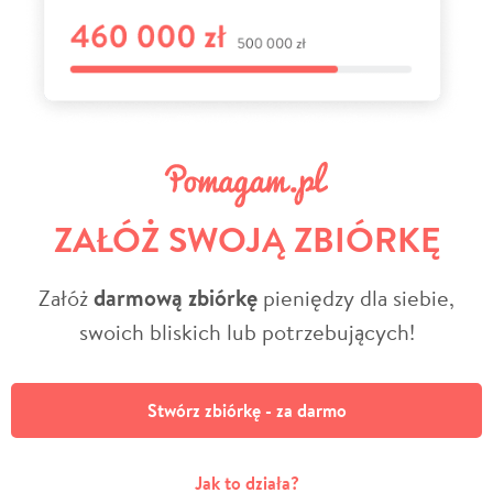
ZAŁÓŻ SWOJĄ ZBIÓRKĘ
Załóż
darmową zbiórkę
pieniędzy dla siebie,
swoich bliskich lub potrzebujących!
Stwórz zbiórkę - za darmo
Jak to działa?