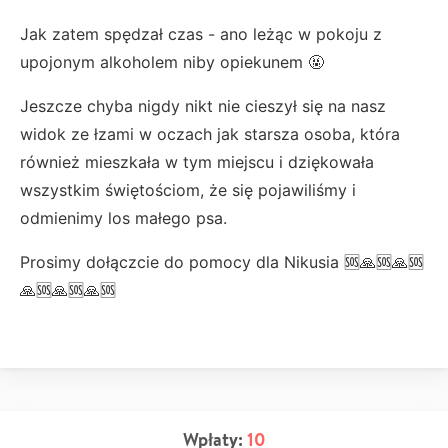
Jak zatem spędzał czas - ano leżąc w pokoju z
upojonym alkoholem niby opiekunem 🤬
Jeszcze chyba nigdy nikt nie cieszył się na nasz
widok ze łzami w oczach jak starsza osoba, która
również mieszkała w tym miejscu i dziękowała
wszystkim świętościom, że się pojawiliśmy i
odmienimy los małego psa.
Prosimy dołączcie do pomocy dla Nikusia 🆘🙏🆘🙏🆘
🙏🆘🙏🆘🙏🆘
Wpłaty:
10