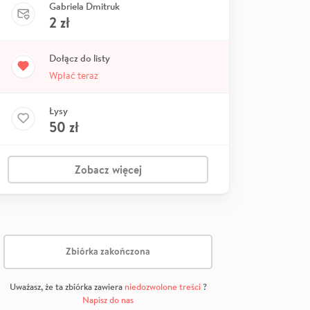
Gabriela Dmitruk
2
zł
Dołącz do listy
Wpłać teraz
Łysy
50
zł
Zobacz więcej
Zbiórka zakończona
Uważasz, że ta zbiórka zawiera
niedozwolone treści
?
Napisz do nas