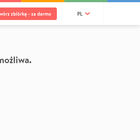
wórz zbiórkę - za darmo
PL
 możliwa.