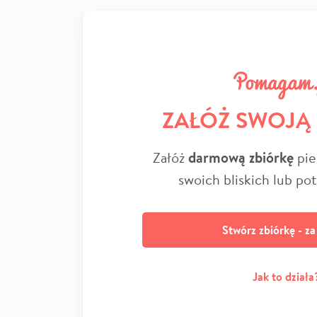
ZAŁÓŻ SWOJĄ
Załóż
darmową zbiórkę
pie
swoich bliskich lub po
Stwórz zbiórkę - z
Jak to działa