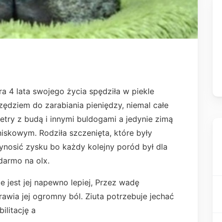
ra 4 lata swojego życia spędziła w piekle
zędziem do zarabiania pieniędzy, niemal całe
try z budą i innymi buldogami a jedynie zimą
skowym. Rodziła szczenięta, które były
ynosić zysku bo każdy kolejny poród był dla
darmo na olx.
e jest jej napewno lepiej, Przez wadę
awia jej ogromny ból. Ziuta potrzebuje jechać
ilitację a