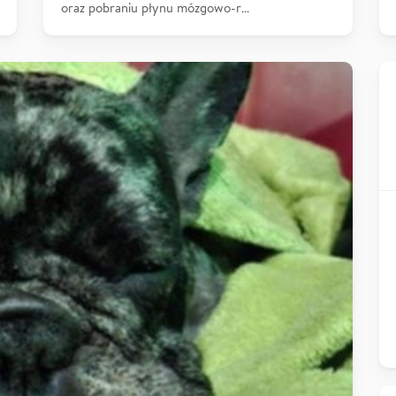
oraz pobraniu płynu mózgowo-r…