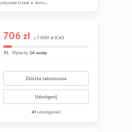
usłyszała trzask w domu…
706 zł
7 000 zł (Cel)
z
24 osoby
Wpłaciły
Zbiórka zakończona
Udostępnij
41
udostępnień