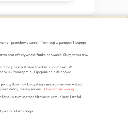
ywanie i przechowywanie informacji w pamięci Twojego
a
stwo oraz efektywność funkcjonowania. Służą temu tzw.
LGBTQ+
Powódź
ć zgodę na ich stosowanie lub jej odmówić. W
 serwisu Pomagam.pl. Opcjonalne pliki cookie
Wichura
NGO
ak użytkownicy korzystają z naszego serwisu – skąd
Religia
spiera dalszy rozwój serwisu.
Dowiedz się więcej
nansowa
Edukacja
eślone, w tym spersonalizowane komunikaty i treści
Podróż
Impreza
tyki lub retargetingu.
ść lokalna
Ochrona środowiska
Biznes