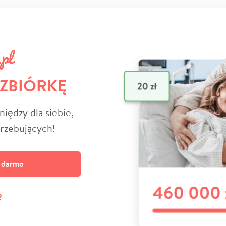
 ZBIÓRKĘ
niędzy dla siebie,
trzebujących!
a darmo
?