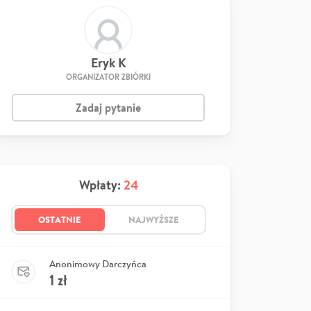
Eryk K
ORGANIZATOR ZBIÓRKI
Zadaj pytanie
Wpłaty:
24
OSTATNIE
NAJWYŻSZE
Anonimowy Darczyńca
1
zł