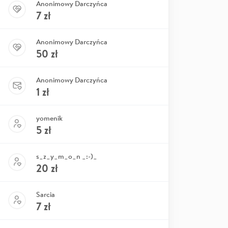
Anonimowy Darczyńca
7
zł
Anonimowy Darczyńca
50
zł
Anonimowy Darczyńca
1
zł
yomenik
5
zł
s_z_y_m_o_n _:-)_
20
zł
Sarcia
7
zł