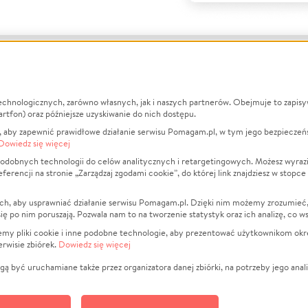
echnologicznych, zarówno własnych, jak i naszych partnerów. Obejmuje to zapis
macje
O nas
Zbieraj n
artfon) oraz późniejsze uzyskiwanie do nich dostępu.
 aby zapewnić prawidłowe działanie serwisu Pomagam.pl, w tym jego bezpieczeń
działa?
Opinie
Leczenie
Dowiedz się więcej
min
Raporty
Zwierzęta
odobnych technologii do celów analitycznych i retargetingowych. Możesz wyrazi
ncji na stronie „Zarządzaj zgodami cookie”, do której link znajdziesz w stopce
ka Prywatności
Za darmo
Pożar
 Kontrahenci
Blog
Ukraina
ch, aby usprawniać działanie serwisu Pomagam.pl. Dzięki nim możemy zrozumieć, j
t
Dla NGO
Sport
ak się po nim poruszają. Pozwala nam to na tworzenie statystyk oraz ich analizę, co w
anie serwisów
Fundacja Pomagam.pl
Pomoc Fi
jemy pliki cookie i inne podobne technologie, aby prezentować użytkownikom okr
rwisie zbiórek.
Dowiedz się więcej
a plików cookie
Projekty
zaj zgodami cookie
Pogrzeb
ą być uruchamiane także przez organizatora danej zbiórki, na potrzeby jego anali
Społeczno
Kultura