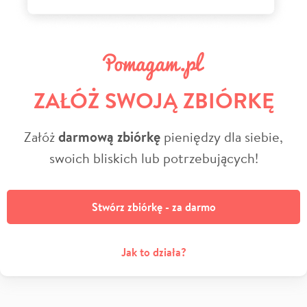
ZAŁÓŻ SWOJĄ ZBIÓRKĘ
Załóż
darmową zbiórkę
pieniędzy dla siebie,
swoich bliskich lub potrzebujących!
Stwórz zbiórkę - za darmo
Jak to działa?