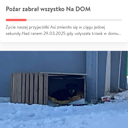
Pożar zabrał wszystko Na DOM
Życie naszej przyjaciółki Asi zmieniło się w ciągu jednej
sekundy.Nad ranem 29.03.2025 gdy usłyszała trzask w domu…