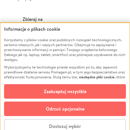
Zbieraj na
Informacje o plikach cookie
Leczenie
LGBTQ+
Zwierzęta
Powódź
Korzystamy z plików cookie oraz podobnych rozwiązań technologicznych,
zarówno własnych, jak i naszych partnerów. Obejmuje to zapisywanie i
Pożar
Wichura
przechowywanie informacji w pamięci Twojego urządzenia końcowego
(takiego jak np. laptop, tablet, smartfon) oraz późniejsze uzyskiwanie do nich
Ukraina
NGO
dostępu.
Sport
Religia
Wykorzystujemy te technologie przede wszystkim po to, aby zapewnić
Pomoc Finansowa
Edukacja
prawidłowe działanie serwisu Pomagam.pl, w tym jego bezpieczeństwo oraz
niezbędne pliki cookie
efektywność funkcjonowania. Służą temu tzw.
, które
Projekty
Podróż
pozostają zawsze aktywne.
Dowiedz się więcej
Pogrzeb
Impreza
opcjonalnych plików cookie
Dodatkowo, używamy
oraz podobnych
Zaakceptuj wszystkie
Społeczność lokalna
Ochrona środowiska
technologii do celów analitycznych i retargetingowych. Możesz wyrazić
zgodę na ich stosowanie lub jej odmówić. W dowolnym momencie masz
Kultura
Biznes
możliwość zmiany swoich preferencji na stronie „Zarządzaj zgodami cookie”,
Odrzuć opcjonalne
Polski
do której link znajdziesz w stopce serwisu Pomagam.pl. Opcjonalne pliki
cookie wykorzystywane są w następujących celach:
© CROWDING SP. Z O.O.
Analityka
– używamy tzw. plików cookie analitycznych, aby usprawniać
Dostosuj wybór
działanie serwisu Pomagam.pl. Dzięki nim możemy zrozumieć, jak