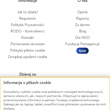
Informacje
O nas
Jak to działa?
Opinie
Regulamin
Raporty
Polityka Prywatności
Za darmo
RODO - Kontrahenci
Blog
Kontakt
Dla NGO
Porównanie serwisów
Fundacja Pomagam.pl
Polityka plików cookie
Zarządzaj zgodami cookie
Zbieraj na
Informacje o plikach cookie
Leczenie
LGBTQ+
Zwierzęta
Powódź
Korzystamy z plików cookie oraz podobnych rozwiązań technologicznych,
zarówno własnych, jak i naszych partnerów. Obejmuje to zapisywanie i
Pożar
Wichura
przechowywanie informacji w pamięci Twojego urządzenia końcowego
(takiego jak np. laptop, tablet, smartfon) oraz późniejsze uzyskiwanie do nich
Ukraina
NGO
dostępu.