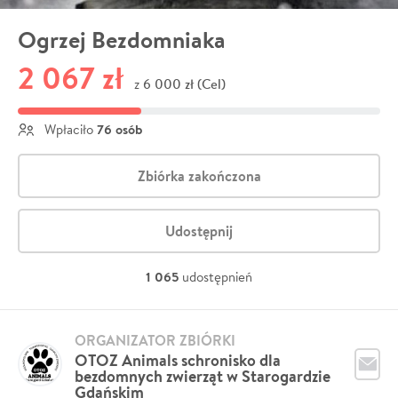
Ogrzej Bezdomniaka
2 067 zł
6 000 zł (Cel)
z
76 osób
Wpłaciło
Zbiórka zakończona
Udostępnij
1 065
udostępnień
ORGANIZATOR ZBIÓRKI
OTOZ Animals schronisko dla
bezdomnych zwierząt w Starogardzie
Gdańskim