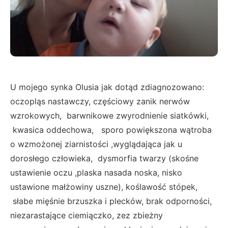
U mojego synka Olusia jak dotąd zdiagnozowano:
oczopląs nastawczy, częściowy zanik nerwów
wzrokowych, barwnikowe zwyrodnienie siatkówki,
kwasica oddechowa, sporo powiększona wątroba
o wzmożonej ziarnistości ,wyglądająca jak u
dorosłego człowieka, dysmorfia twarzy (skośne
ustawienie oczu ,plaska nasada noska, nisko
ustawione małżowiny uszne), koślawość stópek,
słabe mięśnie brzuszka i plecków, brak odporności,
niezarastające ciemiączko, zez zbieżny