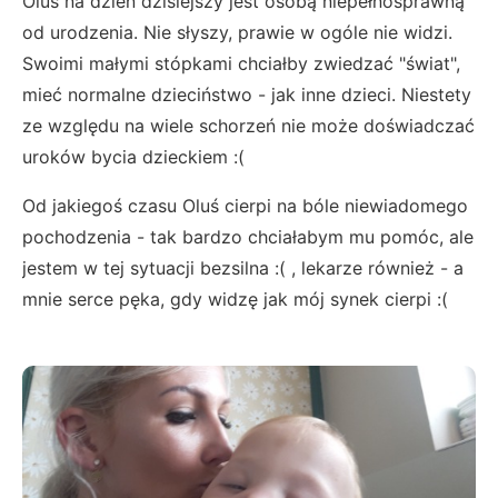
Oluś na dzień dzisiejszy jest osobą niepełnosprawną
od urodzenia. Nie słyszy, prawie w ogóle nie widzi.
Swoimi małymi stópkami chciałby zwiedzać "świat",
mieć normalne dzieciństwo - jak inne dzieci. Niestety
ze względu na wiele schorzeń nie może doświadczać
uroków bycia dzieckiem :(
Od jakiegoś czasu Oluś cierpi na bóle niewiadomego
pochodzenia - tak bardzo chciałabym mu pomóc, ale
jestem w tej sytuacji bezsilna :( , lekarze również - a
mnie serce pęka, gdy widzę jak mój synek cierpi :(