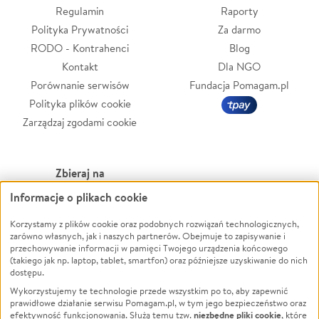
Regulamin
Raporty
Polityka Prywatności
Za darmo
RODO - Kontrahenci
Blog
Kontakt
Dla NGO
Porównanie serwisów
Fundacja Pomagam.pl
Polityka plików cookie
Zarządzaj zgodami cookie
Zbieraj na
Informacje o plikach cookie
Leczenie
LGBTQ+
Zwierzęta
Powódź
Korzystamy z plików cookie oraz podobnych rozwiązań technologicznych,
zarówno własnych, jak i naszych partnerów. Obejmuje to zapisywanie i
Pożar
Wichura
przechowywanie informacji w pamięci Twojego urządzenia końcowego
(takiego jak np. laptop, tablet, smartfon) oraz późniejsze uzyskiwanie do nich
Ukraina
NGO
dostępu.
Sport
Religia
Wykorzystujemy te technologie przede wszystkim po to, aby zapewnić
Pomoc Finansowa
Edukacja
prawidłowe działanie serwisu Pomagam.pl, w tym jego bezpieczeństwo oraz
niezbędne pliki cookie
efektywność funkcjonowania. Służą temu tzw.
, które
Projekty
Podróż