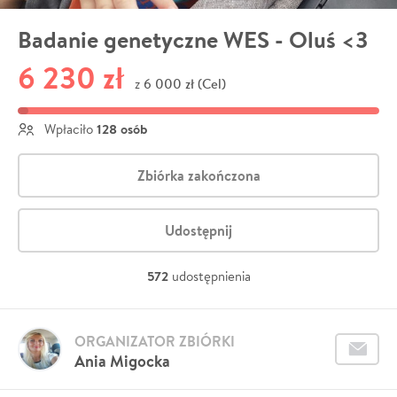
Badanie genetyczne WES - Oluś <3
6 230 zł
6 000 zł (Cel)
z
128 osób
Wpłaciło
Zbiórka zakończona
Udostępnij
572
udostępnienia
ORGANIZATOR ZBIÓRKI
Ania Migocka