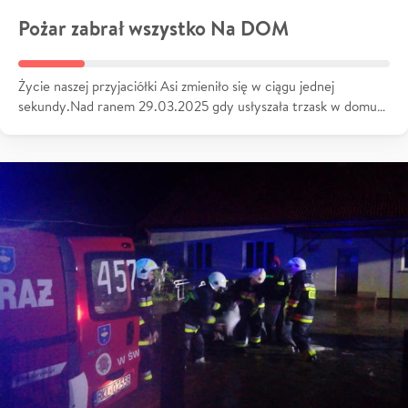
Pożar zabrał wszystko Na DOM
Życie naszej przyjaciółki Asi zmieniło się w ciągu jednej
sekundy.Nad ranem 29.03.2025 gdy usłyszała trzask w domu…