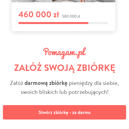
ZAŁÓŻ SWOJĄ ZBIÓRKĘ
Załóż
darmową zbiórkę
pieniędzy dla siebie,
swoich bliskich lub potrzebujących!
Stwórz zbiórkę - za darmo