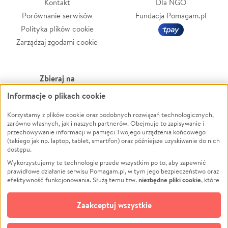
Kontakt
Dla NGO
Porównanie serwisów
Fundacja Pomagam.pl
Polityka plików cookie
Zarządzaj zgodami cookie
Zbieraj na
Informacje o plikach cookie
Leczenie
LGBTQ+
Zwierzęta
Powódź
Korzystamy z plików cookie oraz podobnych rozwiązań technologicznych,
zarówno własnych, jak i naszych partnerów. Obejmuje to zapisywanie i
Pożar
Wichura
przechowywanie informacji w pamięci Twojego urządzenia końcowego
(takiego jak np. laptop, tablet, smartfon) oraz późniejsze uzyskiwanie do nich
Ukraina
NGO
dostępu.
Sport
Religia
Wykorzystujemy te technologie przede wszystkim po to, aby zapewnić
Pomoc Finansowa
Edukacja
prawidłowe działanie serwisu Pomagam.pl, w tym jego bezpieczeństwo oraz
niezbędne pliki cookie
efektywność funkcjonowania. Służą temu tzw.
, które
Projekty
Podróż
pozostają zawsze aktywne.
Dowiedz się więcej
Pogrzeb
Impreza
opcjonalnych plików cookie
Dodatkowo, używamy
oraz podobnych
Zaakceptuj wszystkie
Społeczność lokalna
Ochrona środowiska
technologii do celów analitycznych i retargetingowych. Możesz wyrazić
zgodę na ich stosowanie lub jej odmówić. W dowolnym momencie masz
Kultura
Biznes
możliwość zmiany swoich preferencji na stronie „Zarządzaj zgodami cookie”,