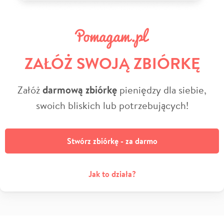
ZAŁÓŻ SWOJĄ ZBIÓRKĘ
Załóż
darmową zbiórkę
pieniędzy dla siebie,
swoich bliskich lub potrzebujących!
Stwórz zbiórkę - za darmo
Jak to działa?