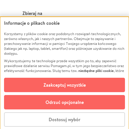
Zbieraj na
Informacje o plikach cookie
Leczenie
LGBTQ+
Zwierzęta
Powódź
Korzystamy z plików cookie oraz podobnych rozwiązań technologicznych,
zarówno własnych, jak i naszych partnerów. Obejmuje to zapisywanie i
Pożar
Wichura
przechowywanie informacji w pamięci Twojego urządzenia końcowego
(takiego jak np. laptop, tablet, smartfon) oraz późniejsze uzyskiwanie do nich
Ukraina
NGO
dostępu.
Sport
Religia
Wykorzystujemy te technologie przede wszystkim po to, aby zapewnić
Pomoc Finansowa
Edukacja
prawidłowe działanie serwisu Pomagam.pl, w tym jego bezpieczeństwo oraz
niezbędne pliki cookie
efektywność funkcjonowania. Służą temu tzw.
, które
Projekty
Podróż
pozostają zawsze aktywne.
Dowiedz się więcej
Pogrzeb
Impreza
opcjonalnych plików cookie
Dodatkowo, używamy
oraz podobnych
Zaakceptuj wszystkie
Społeczność lokalna
Ochrona środowiska
technologii do celów analitycznych i retargetingowych. Możesz wyrazić
zgodę na ich stosowanie lub jej odmówić. W dowolnym momencie masz
Kultura
Biznes
możliwość zmiany swoich preferencji na stronie „Zarządzaj zgodami cookie”,
Odrzuć opcjonalne
Polski
do której link znajdziesz w stopce serwisu Pomagam.pl. Opcjonalne pliki
cookie wykorzystywane są w następujących celach:
© CROWDING SP. Z O.O.
Analityka
– używamy tzw. plików cookie analitycznych, aby usprawniać
Dostosuj wybór
działanie serwisu Pomagam.pl. Dzięki nim możemy zrozumieć, jak
użytkownicy korzystają z naszego serwisu – skąd trafiają do serwisu, jak
Stwórz zbiórkę - za darmo