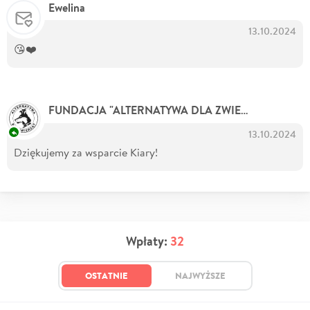
Ewelina
13.10.2024
😘❤️
- Orga
FUNDACJA "ALTERNATYWA DLA ZWIERZĄT"
13.10.2024
Dziękujemy za wsparcie Kiary!
Wpłaty:
32
OSTATNIE
NAJWYŻSZE