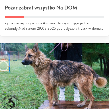
Pożar zabrał wszystko Na DOM
Życie naszej przyjaciółki Asi zmieniło się w ciągu jednej
sekundy.Nad ranem 29.03.2025 gdy usłyszała trzask w domu…