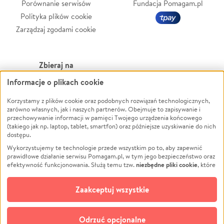
Porównanie serwisów
Fundacja Pomagam.pl
Polityka plików cookie
Zarządzaj zgodami cookie
Zbieraj na
Informacje o plikach cookie
Leczenie
LGBTQ+
Korzystamy z plików cookie oraz podobnych rozwiązań technologicznych,
Zwierzęta
Powódź
zarówno własnych, jak i naszych partnerów. Obejmuje to zapisywanie i
Pożar
Wichura
przechowywanie informacji w pamięci Twojego urządzenia końcowego
(takiego jak np. laptop, tablet, smartfon) oraz późniejsze uzyskiwanie do nich
Ukraina
NGO
dostępu.
Sport
Religia
Wykorzystujemy te technologie przede wszystkim po to, aby zapewnić
Pomoc Finansowa
Edukacja
prawidłowe działanie serwisu Pomagam.pl, w tym jego bezpieczeństwo oraz
niezbędne pliki cookie
efektywność funkcjonowania. Służą temu tzw.
, które
Projekty
Podróż
pozostają zawsze aktywne.
Dowiedz się więcej
Pogrzeb
Impreza
opcjonalnych plików cookie
Dodatkowo, używamy
oraz podobnych
Zaakceptuj wszystkie
Społeczność lokalna
Ochrona środowiska
technologii do celów analitycznych i retargetingowych. Możesz wyrazić
zgodę na ich stosowanie lub jej odmówić. W dowolnym momencie masz
Kultura
Biznes
możliwość zmiany swoich preferencji na stronie „Zarządzaj zgodami cookie”,
Odrzuć opcjonalne
Polski
do której link znajdziesz w stopce serwisu Pomagam.pl. Opcjonalne pliki