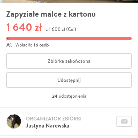
Zapyziałe malce z kartonu
1 640 zł
1 600 zł (Cel)
z
16 osób
Wpłaciło
Zbiórka zakończona
Udostępnij
24
udostępnienia
ORGANIZATOR ZBIÓRKI
Justyna Narewska