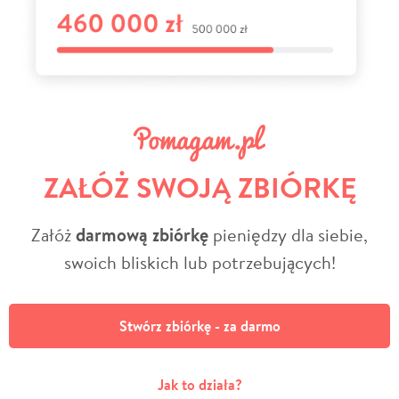
ZAŁÓŻ SWOJĄ ZBIÓRKĘ
Załóż
darmową zbiórkę
pieniędzy dla siebie,
swoich bliskich lub potrzebujących!
Stwórz zbiórkę - za darmo
Jak to działa?