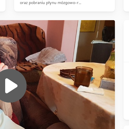
oraz pobraniu płynu mózgowo-r…