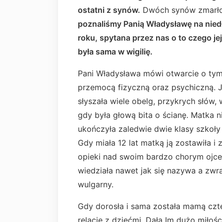
ostatni z synów.
Dwóch synów zmarło
poznaliśmy Panią Władysławę na nie
roku, spytana przez nas o to czego jej 
była sama w wigilię.
Pani Władysława mówi otwarcie o tym
przemocą fizyczną oraz psychiczną. J
słyszała wiele obelg, przykrych słów,
gdy była głową bita o ścianę. Matka n
ukończyła zaledwie dwie klasy szkoły 
Gdy miała 12 lat matką ją zostawiła 
opieki nad swoim bardzo chorym ojcem
wiedziała nawet jak się nazywa a zwr
wulgarny.
Gdy dorosła i sama została mamą czt
relację z dziećmi. Dała Im dużo miłośc