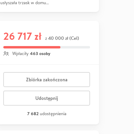
usłyszała trzask w domu…
26 717 zł
40 000 zł (Cel)
z
463 osoby
Wpłaciły
Zbiórka zakończona
Udostępnij
7 682
udostępnienia