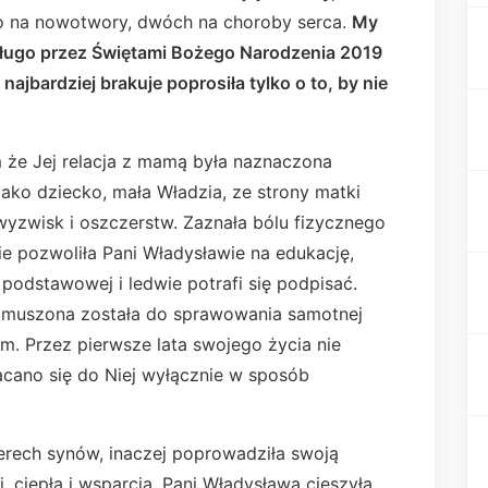
 na nowotwory, dwóch na choroby serca.
My
długo przez Świętami Bożego Narodzenia 2019
najbardziej brakuje poprosiła tylko o to, by nie
 że Jej relacja z mamą była naznaczona
ako dziecko, mała Władzia, ze strony matki
 wyzwisk i oszczerstw. Zaznała bólu fizycznego
ie pozwoliła Pani Władysławie na edukację,
podstawowej i ledwie potrafi się podpisać.
i zmuszona została do sprawowania samotnej
. Przez pierwsze lata swojego życia nie
acano się do Niej wyłącznie w sposób
erech synów, inaczej poprowadziła swoją
i, ciepła i wsparcia. Pani Władysława cieszyła