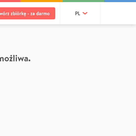
wórz zbiórkę - za darmo
PL
 możliwa.