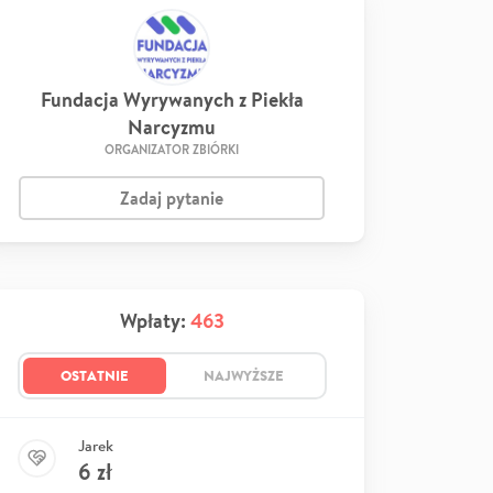
Fundacja Wyrywanych z Piekła
Narcyzmu
ORGANIZATOR ZBIÓRKI
Zadaj pytanie
Wpłaty:
463
OSTATNIE
NAJWYŻSZE
Jarek
6
zł