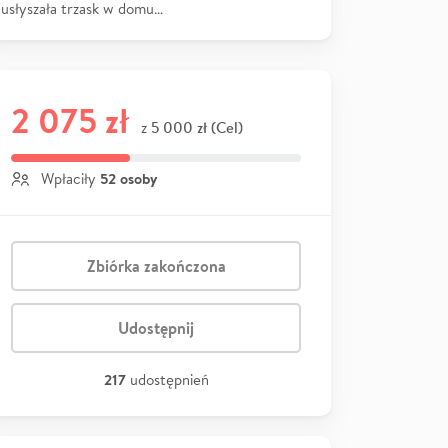
usłyszała trzask w domu…
2 075 zł
5 000 zł (Cel)
z
52 osoby
Wpłaciły
Zbiórka zakończona
Udostępnij
217
udostępnień