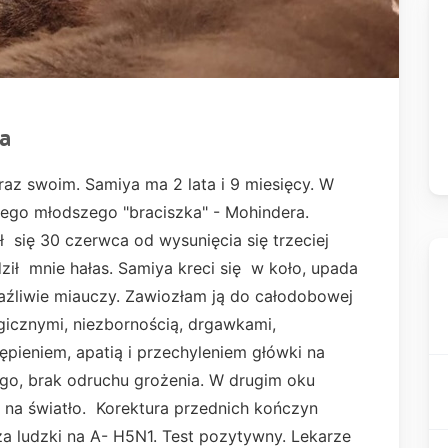
a
raz swoim. Samiya ma 2 lata i 9 miesięcy. W
ojego młodszego "braciszka" - Mohindera.
 się 30 czerwca od wysunięcia się trzeciej
ził mnie hałas. Samiya kreci się w koło, upada
raźliwie miauczy. Zawiozłam ją do całodobowej
logicznymi, niezbornością, drgawkami,
pieniem, apatią i przechyleniem główki na
go, brak odruchu grożenia. W drugim oku
e na światło. Korektura przednich kończyn
za ludzki na A- H5N1. Test pozytywny. Lekarze