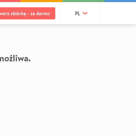
wórz zbiórkę - za darmo
PL
 możliwa.