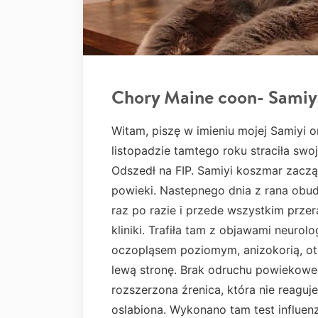
Chory Maine coon- Samiy
Witam, piszę w imieniu mojej Samiyi o
listopadzie tamtego roku straciła sw
Odszedł na FIP. Samiyi koszmar zaczął
powieki. Nastepnego dnia z rana obud
raz po razie i przede wszystkim prze
kliniki. Trafiła tam z objawami neuro
oczopląsem poziomym, anizokorią, otę
lewą stronę. Brak odruchu powiekowe
rozszerzona źrenica, która nie reaguj
oslabiona. Wykonano tam test influen