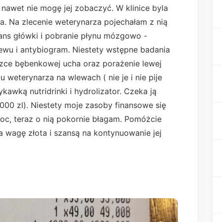
i nawet nie mogę jej zobaczyć. W klinice byla
. Na zlecenie weterynarza pojechałam z nią
ans główki i pobranie płynu mózgowo -
wu i antybiogram. Niestety wstępne badania
zce bębenkowej ucha oraz porażenie lewej
u weterynarza na wlewach ( nie je i nie pije
kawką nutridrinki i hydrolizator. Czeka ją
000 zl). Niestety moje zasoby finansowe się
oc, teraz o nią pokornie błagam. Pomóżcie
a wagę złota i szansą na kontynuowanie jej