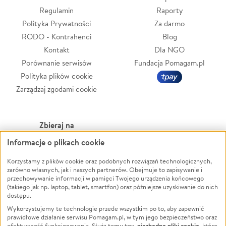
Regulamin
Raporty
Polityka Prywatności
Za darmo
RODO - Kontrahenci
Blog
Kontakt
Dla NGO
Porównanie serwisów
Fundacja Pomagam.pl
Polityka plików cookie
Zarządzaj zgodami cookie
Zbieraj na
Informacje o plikach cookie
Leczenie
LGBTQ+
Korzystamy z plików cookie oraz podobnych rozwiązań technologicznych,
Zwierzęta
Powódź
zarówno własnych, jak i naszych partnerów. Obejmuje to zapisywanie i
Pożar
Wichura
przechowywanie informacji w pamięci Twojego urządzenia końcowego
(takiego jak np. laptop, tablet, smartfon) oraz późniejsze uzyskiwanie do nich
Ukraina
NGO
dostępu.
Sport
Religia
Wykorzystujemy te technologie przede wszystkim po to, aby zapewnić
Pomoc Finansowa
Edukacja
prawidłowe działanie serwisu Pomagam.pl, w tym jego bezpieczeństwo oraz
niezbędne pliki cookie
efektywność funkcjonowania. Służą temu tzw.
, które