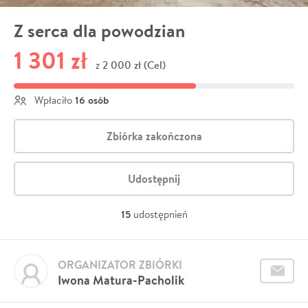
Z serca dla powodzian
1 301 zł
2 000 zł (Cel)
z
16 osób
Wpłaciło
Zbiórka zakończona
Udostępnij
15
udostępnień
ORGANIZATOR ZBIÓRKI
Iwona Matura-Pacholik