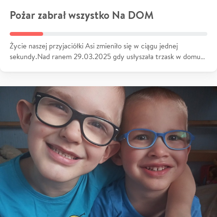
Pożar zabrał wszystko Na DOM
Życie naszej przyjaciółki Asi zmieniło się w ciągu jednej
sekundy.Nad ranem 29.03.2025 gdy usłyszała trzask w domu…