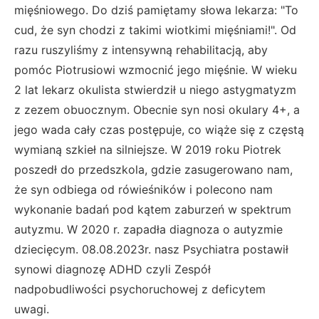
mięśniowego. Do dziś pamiętamy słowa lekarza: "To
cud, że syn chodzi z takimi wiotkimi mięśniami!". Od
razu ruszyliśmy z intensywną rehabilitacją, aby
pomóc Piotrusiowi wzmocnić jego mięśnie. W wieku
2 lat lekarz okulista stwierdził u niego astygmatyzm
z zezem obuocznym. Obecnie syn nosi okulary 4+, a
jego wada cały czas postępuje, co wiąże się z częstą
wymianą szkieł na silniejsze. W 2019 roku Piotrek
poszedł do przedszkola, gdzie zasugerowano nam,
że syn odbiega od rówieśników i polecono nam
wykonanie badań pod kątem zaburzeń w spektrum
autyzmu. W 2020 r. zapadła diagnoza o autyzmie
dziecięcym. 08.08.2023r. nasz Psychiatra postawił
synowi diagnozę ADHD czyli Zespół
nadpobudliwości psychoruchowej z deficytem
uwagi.