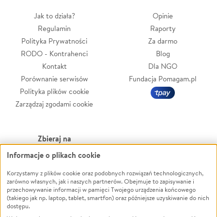
Jak to działa?
Opinie
Regulamin
Raporty
Polityka Prywatności
Za darmo
RODO - Kontrahenci
Blog
Kontakt
Dla NGO
Porównanie serwisów
Fundacja Pomagam.pl
Polityka plików cookie
Zarządzaj zgodami cookie
Zbieraj na
Informacje o plikach cookie
Leczenie
LGBTQ+
Korzystamy z plików cookie oraz podobnych rozwiązań technologicznych,
Zwierzęta
Powódź
zarówno własnych, jak i naszych partnerów. Obejmuje to zapisywanie i
Pożar
Wichura
przechowywanie informacji w pamięci Twojego urządzenia końcowego
(takiego jak np. laptop, tablet, smartfon) oraz późniejsze uzyskiwanie do nich
Ukraina
NGO
dostępu.
Sport
Religia