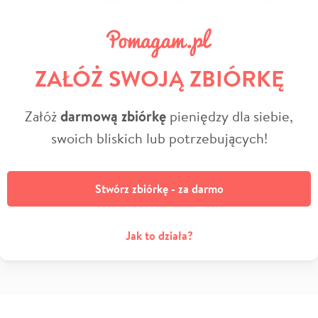
ZAŁÓŻ SWOJĄ ZBIÓRKĘ
Załóż
darmową zbiórkę
pieniędzy dla siebie,
swoich bliskich lub potrzebujących!
Stwórz zbiórkę - za darmo
Jak to działa?