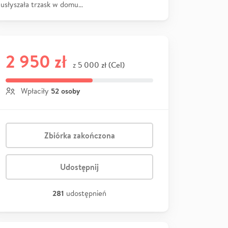
usłyszała trzask w domu…
2 950 zł
5 000 zł (Cel)
z
52 osoby
Wpłaciły
Zbiórka zakończona
Udostępnij
281
udostępnień