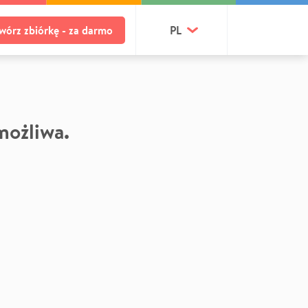
wórz zbiórkę - za darmo
PL
 możliwa.