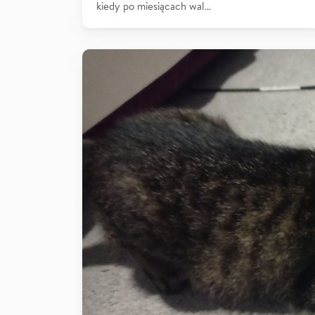
kiedy po miesiącach wal…