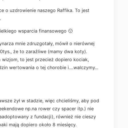
 o uzdrowienie naszego Raffika. To jest
.
ielkiego wsparcia finansowego 🙁
ynarza mnie zdruzgotały, mówił o nierównej
0tys., że to zaraźliwe (mamy dwa koty).
wizjom, to jest przecież dopiero kociak,
dzin wertowania o tej chorobie i....walczymy...
Zawsze żył w stadzie, więc chcieliśmy, aby pod
eekendowe np.na rower czy spacer itp.) nie
zaadoptowany z fundacji), również nie cieszy
aki mają dopiero około 8 miesięcy.