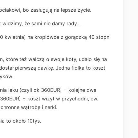
iakowi, bo zasługują na lepsze życie.
 widzimy, że sami nie damy rady....
 10 kwietnia) na kroplówce z gorączką 40 stopni
, które też walczą o swoje koty, udało się na
k dostał pierwszą dawkę. Jedna fiolka to koszt
zyków.
ia leku (czyli ok 360EUR) + kolejne dwa
 360EUR) + koszt wizyt w przychodni, ew.
ochronne wątrobę i nerki.
a to około 10tys.