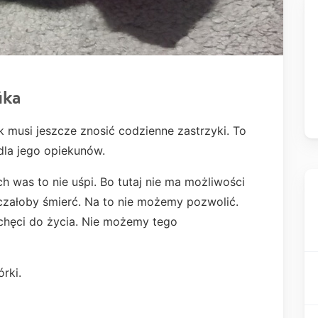
ika
ik musi jeszcze znosić codzienne zastrzyki. To
i dla jego opiekunów.
ch was to nie uśpi. Bo tutaj nie ma możliwości
czałoby śmierć. Na to nie możemy pozwolić.
i chęci do życia. Nie możemy tego
rki.