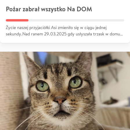
Pożar zabrał wszystko Na DOM
Życie naszej przyjaciółki Asi zmieniło się w ciągu jednej
sekundy.Nad ranem 29.03.2025 gdy usłyszała trzask w domu…