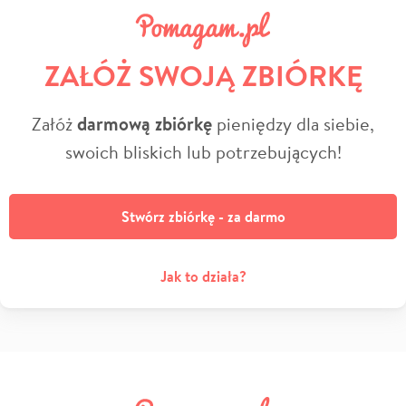
ZAŁÓŻ SWOJĄ ZBIÓRKĘ
Załóż
darmową zbiórkę
pieniędzy dla siebie,
swoich bliskich lub potrzebujących!
Stwórz zbiórkę - za darmo
Jak to działa?