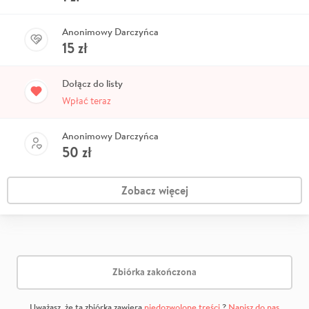
Anonimowy Darczyńca
15
zł
Dołącz do listy
Wpłać teraz
Anonimowy Darczyńca
50
zł
Zobacz więcej
Zbiórka zakończona
Uważasz, że ta zbiórka zawiera
niedozwolone treści
?
Napisz do nas