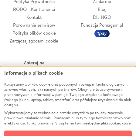
Polityka Prywatności
Za darmo
RODO - Kontrahenci
Blog
Kontakt
Dla NGO
Porównanie serwisów
Fundacja Pomagam.pl
Polityka plików cookie
Zarządzaj zgodami cookie
Zbieraj na
Informacje o plikach cookie
Leczenie
LGBTQ+
Korzystamy z plików cookie oraz podobnych rozwiązań technologicznych,
Zwierzęta
Powódź
zarówno własnych, jak i naszych partnerów. Obejmuje to zapisywanie i
Pożar
Wichura
przechowywanie informacji w pamięci Twojego urządzenia końcowego
(takiego jak np. laptop, tablet, smartfon) oraz późniejsze uzyskiwanie do nich
Ukraina
NGO
dostępu.
Sport
Religia
Wykorzystujemy te technologie przede wszystkim po to, aby zapewnić
Pomoc Finansowa
Edukacja
prawidłowe działanie serwisu Pomagam.pl, w tym jego bezpieczeństwo oraz
niezbędne pliki cookie
efektywność funkcjonowania. Służą temu tzw.
, które
Projekty
Podróż
pozostają zawsze aktywne.
Dowiedz się więcej
Pogrzeb
Impreza