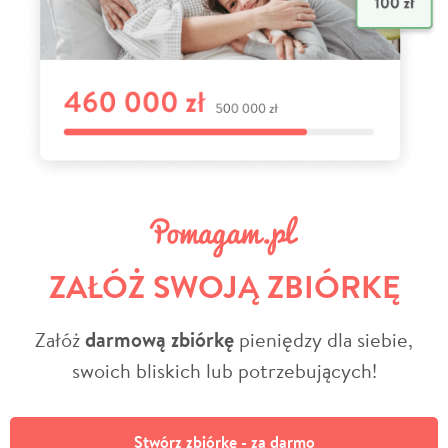
ZAŁÓŻ SWOJĄ ZBIÓRKĘ
Załóż
darmową zbiórkę
pieniędzy dla siebie,
swoich bliskich lub potrzebujących!
Stwórz zbiórkę - za darmo