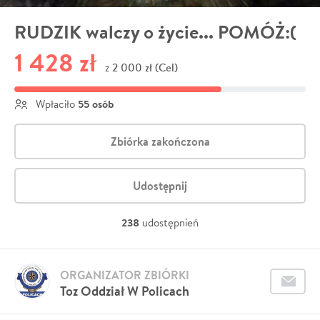
RUDZIK walczy o życie... POMÓŻ:(
1 428 zł
2 000 zł (Cel)
z
55 osób
Wpłaciło
Zbiórka zakończona
Udostępnij
238
udostępnień
ORGANIZATOR ZBIÓRKI
Toz Oddział W Policach