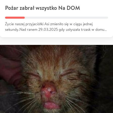
Pożar zabrał wszystko Na DOM
Życie naszej przyjaciółki Asi zmieniło się w ciągu jednej
sekundy.Nad ranem 29.03.2025 gdy usłyszała trzask w domu…