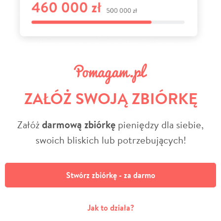
ZAŁÓŻ SWOJĄ ZBIÓRKĘ
Załóż
darmową zbiórkę
pieniędzy dla siebie,
swoich bliskich lub potrzebujących!
Stwórz zbiórkę - za darmo
Jak to działa?