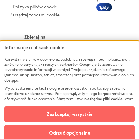
Polityka plików cookie
Zarządzaj zgodami cookie
Zbieraj na
Informacje o plikach cookie
Leczenie
LGBTQ+
Korzystamy z plików cookie oraz podobnych rozwiązań technologicznych,
Zwierzęta
Powódź
zarówno własnych, jak i naszych partnerów. Obejmuje to zapisywanie i
Pożar
Wichura
przechowywanie informacji w pamięci Twojego urządzenia końcowego
(takiego jak np. laptop, tablet, smartfon) oraz późniejsze uzyskiwanie do nich
Ukraina
NGO
dostępu.
Sport
Religia
Wykorzystujemy te technologie przede wszystkim po to, aby zapewnić
Pomoc Finansowa
Edukacja
prawidłowe działanie serwisu Pomagam.pl, w tym jego bezpieczeństwo oraz
niezbędne pliki cookie
efektywność funkcjonowania. Służą temu tzw.
, które
Projekty
Podróż
pozostają zawsze aktywne.
Dowiedz się więcej
Pogrzeb
Impreza
opcjonalnych plików cookie
Dodatkowo, używamy
oraz podobnych
Zaakceptuj wszystkie
Społeczność lokalna
Ochrona środowiska
technologii do celów analitycznych i retargetingowych. Możesz wyrazić
zgodę na ich stosowanie lub jej odmówić. W dowolnym momencie masz
Kultura
Biznes
możliwość zmiany swoich preferencji na stronie „Zarządzaj zgodami cookie”,
Odrzuć opcjonalne
Polski
do której link znajdziesz w stopce serwisu Pomagam.pl. Opcjonalne pliki
cookie wykorzystywane są w następujących celach: