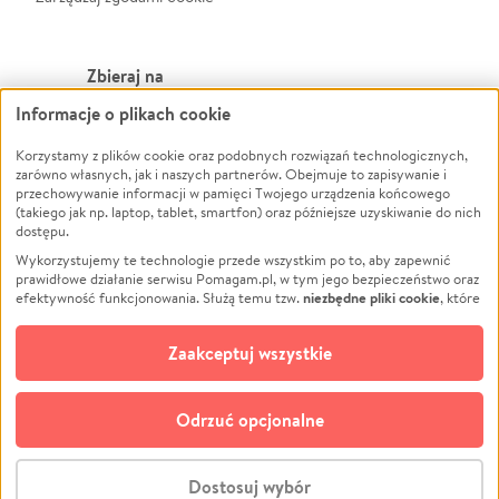
Zbieraj na
Informacje o plikach cookie
Leczenie
LGBTQ+
Zwierzęta
Powódź
Korzystamy z plików cookie oraz podobnych rozwiązań technologicznych,
zarówno własnych, jak i naszych partnerów. Obejmuje to zapisywanie i
Pożar
Wichura
przechowywanie informacji w pamięci Twojego urządzenia końcowego
(takiego jak np. laptop, tablet, smartfon) oraz późniejsze uzyskiwanie do nich
Ukraina
NGO
dostępu.
Sport
Religia
Wykorzystujemy te technologie przede wszystkim po to, aby zapewnić
Pomoc Finansowa
Edukacja
prawidłowe działanie serwisu Pomagam.pl, w tym jego bezpieczeństwo oraz
niezbędne pliki cookie
efektywność funkcjonowania. Służą temu tzw.
, które
Projekty
Podróż
pozostają zawsze aktywne.
Dowiedz się więcej
Pogrzeb
Impreza
opcjonalnych plików cookie
Dodatkowo, używamy
oraz podobnych
Zaakceptuj wszystkie
Społeczność lokalna
Ochrona środowiska
technologii do celów analitycznych i retargetingowych. Możesz wyrazić
zgodę na ich stosowanie lub jej odmówić. W dowolnym momencie masz
Kultura
Biznes
możliwość zmiany swoich preferencji na stronie „Zarządzaj zgodami cookie”,
Odrzuć opcjonalne
Polski
do której link znajdziesz w stopce serwisu Pomagam.pl. Opcjonalne pliki
cookie wykorzystywane są w następujących celach:
© CROWDING SP. Z O.O.
Analityka
– używamy tzw. plików cookie analitycznych, aby usprawniać
Dostosuj wybór
działanie serwisu Pomagam.pl. Dzięki nim możemy zrozumieć, jak