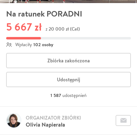
Na ratunek PORADNI
5 667 zł
20 000 zł (Cel)
z
102 osoby
Wpłaciły
Zbiórka zakończona
Udostępnij
1 587
udostępnień
ORGANIZATOR ZBIÓRKI
Olivia Napierała