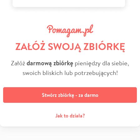
ZAŁÓŻ SWOJĄ ZBIÓRKĘ
Załóż
darmową zbiórkę
pieniędzy dla siebie,
swoich bliskich lub potrzebujących!
Stwórz zbiórkę - za darmo
Jak to działa?