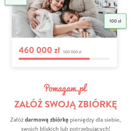
ZAŁÓŻ SWOJĄ ZBIÓRKĘ
Załóż
darmową zbiórkę
pieniędzy dla siebie,
swoich bliskich lub potrzebujących!