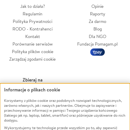
Jak to działa?
Opinie
Regulamin
Raporty
Polityka Prywatności
Za darmo
RODO - Kontrahenci
Blog
Kontakt
Dla NGO
Porównanie serwisów
Fundacja Pomagam.pl
Polityka plików cookie
Zarządzaj zgodami cookie
Zbieraj na
Informacje o plikach cookie
Leczenie
LGBTQ+
Korzystamy z plików cookie oraz podobnych rozwiązań technologicznych,
Zwierzęta
Powódź
zarówno własnych, jak i naszych partnerów. Obejmuje to zapisywanie i
Pożar
Wichura
przechowywanie informacji w pamięci Twojego urządzenia końcowego
(takiego jak np. laptop, tablet, smartfon) oraz późniejsze uzyskiwanie do nich
Ukraina
NGO
dostępu.
Sport
Religia
Wykorzystujemy te technologie przede wszystkim po to, aby zapewnić