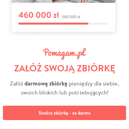
ZAŁÓŻ SWOJĄ ZBIÓRKĘ
Załóż
darmową zbiórkę
pieniędzy dla siebie,
swoich bliskich lub potrzebujących!
Stwórz zbiórkę - za darmo