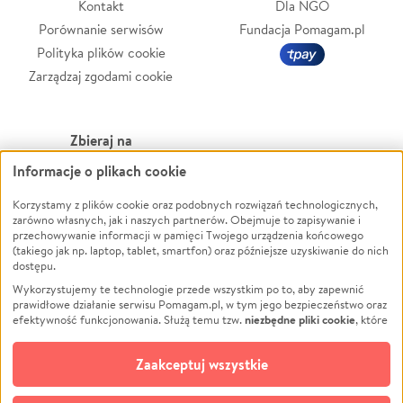
Kontakt
Dla NGO
Porównanie serwisów
Fundacja Pomagam.pl
Polityka plików cookie
Zarządzaj zgodami cookie
Zbieraj na
Informacje o plikach cookie
Leczenie
LGBTQ+
Zwierzęta
Powódź
Korzystamy z plików cookie oraz podobnych rozwiązań technologicznych,
zarówno własnych, jak i naszych partnerów. Obejmuje to zapisywanie i
Pożar
Wichura
przechowywanie informacji w pamięci Twojego urządzenia końcowego
(takiego jak np. laptop, tablet, smartfon) oraz późniejsze uzyskiwanie do nich
Ukraina
NGO
dostępu.
Sport
Religia
Wykorzystujemy te technologie przede wszystkim po to, aby zapewnić
Pomoc Finansowa
Edukacja
prawidłowe działanie serwisu Pomagam.pl, w tym jego bezpieczeństwo oraz
niezbędne pliki cookie
efektywność funkcjonowania. Służą temu tzw.
, które
Projekty
Podróż
pozostają zawsze aktywne.
Dowiedz się więcej
Pogrzeb
Impreza
opcjonalnych plików cookie
Dodatkowo, używamy
oraz podobnych
Zaakceptuj wszystkie
Społeczność lokalna
Ochrona środowiska
technologii do celów analitycznych i retargetingowych. Możesz wyrazić
zgodę na ich stosowanie lub jej odmówić. W dowolnym momencie masz
Kultura
Biznes