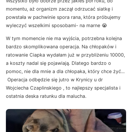
Wszystko było dobrze przez jakieś pół roku, do
momentu, aż organizm zaczął odrzucać siatkę i
powstała w pachwinie spora rana, która próbujemy
wyleczyć wszelkimi sposobami- na marne 😭
W tym momencie nie ma wyjścia, potrzebna kolejna
bardzo skomplikowana operacja. Na chłopaków i
ratowanie Ciapka wydałam już w przybliżeniu 10000,
a koszty nadal się pojawiają. Dlatego bardzo o
pomoc, nie dla mnie a dla chłopaka, który chce żyć...
Operacja odbędzie się jutro w Krynicy u dr
Wojciecha Czaplinskiego , to najlepszy specjalista i
ostatnia deska ratunku dla malucha.