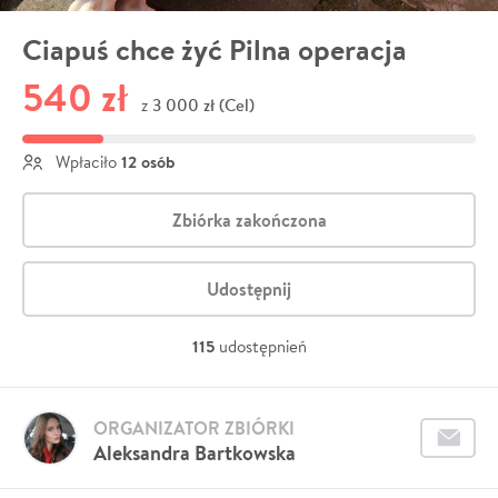
Ciapuś chce żyć Pilna operacja
540 zł
3 000 zł (Cel)
z
12 osób
Wpłaciło
Zbiórka zakończona
Udostępnij
115
udostępnień
ORGANIZATOR ZBIÓRKI
Aleksandra Bartkowska