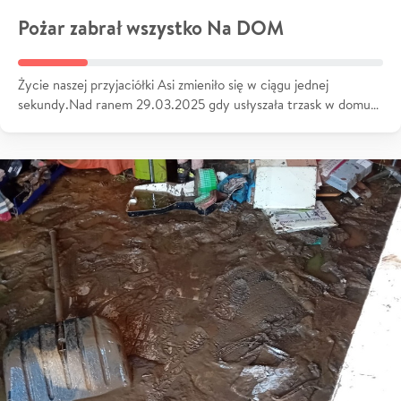
Pożar zabrał wszystko Na DOM
Życie naszej przyjaciółki Asi zmieniło się w ciągu jednej
sekundy.Nad ranem 29.03.2025 gdy usłyszała trzask w domu…