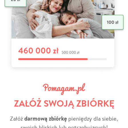
ZAŁÓŻ SWOJĄ ZBIÓRKĘ
Załóż
darmową zbiórkę
pieniędzy dla siebie,
swoich bliskich lub potrzebujących!