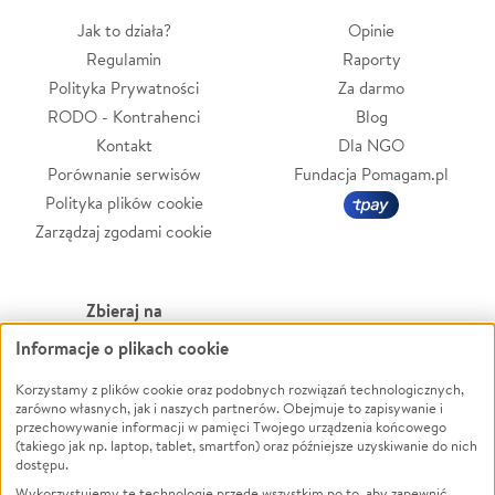
Jak to działa?
Opinie
Regulamin
Raporty
Polityka Prywatności
Za darmo
RODO - Kontrahenci
Blog
Kontakt
Dla NGO
Porównanie serwisów
Fundacja Pomagam.pl
Polityka plików cookie
Zarządzaj zgodami cookie
Zbieraj na
Informacje o plikach cookie
Leczenie
LGBTQ+
Korzystamy z plików cookie oraz podobnych rozwiązań technologicznych,
Zwierzęta
Powódź
zarówno własnych, jak i naszych partnerów. Obejmuje to zapisywanie i
Pożar
Wichura
przechowywanie informacji w pamięci Twojego urządzenia końcowego
(takiego jak np. laptop, tablet, smartfon) oraz późniejsze uzyskiwanie do nich
Ukraina
NGO
dostępu.
Sport
Religia
Wykorzystujemy te technologie przede wszystkim po to, aby zapewnić