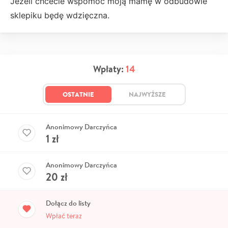
Jeżeli chcecie wspomóc moją mamę w odbudowie
sklepiku będę wdzięczna.
Wpłaty:
14
OSTATNIE
NAJWYŻSZE
Anonimowy Darczyńca
1
zł
Anonimowy Darczyńca
20
zł
Dołącz do listy
Wpłać teraz