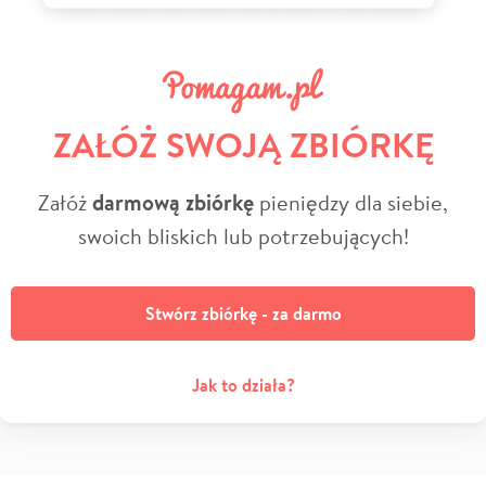
ZAŁÓŻ SWOJĄ ZBIÓRKĘ
Załóż
darmową zbiórkę
pieniędzy dla siebie,
swoich bliskich lub potrzebujących!
Stwórz zbiórkę - za darmo
Jak to działa?