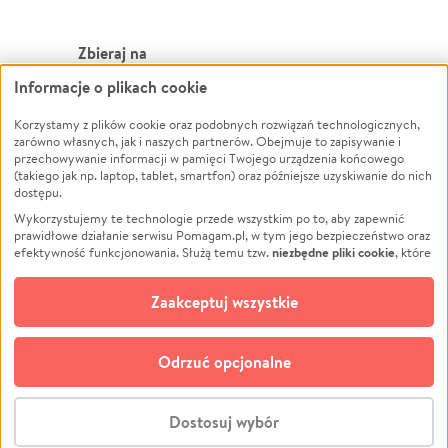
Zbieraj na
Informacje o plikach cookie
Leczenie
LGBTQ+
Korzystamy z plików cookie oraz podobnych rozwiązań technologicznych,
Zwierzęta
Powódź
zarówno własnych, jak i naszych partnerów. Obejmuje to zapisywanie i
Pożar
Wichura
przechowywanie informacji w pamięci Twojego urządzenia końcowego
(takiego jak np. laptop, tablet, smartfon) oraz późniejsze uzyskiwanie do nich
Ukraina
NGO
dostępu.
Sport
Religia
Wykorzystujemy te technologie przede wszystkim po to, aby zapewnić
Pomoc Finansowa
Edukacja
prawidłowe działanie serwisu Pomagam.pl, w tym jego bezpieczeństwo oraz
niezbędne pliki cookie
efektywność funkcjonowania. Służą temu tzw.
, które
Projekty
Podróż
pozostają zawsze aktywne.
Dowiedz się więcej
Pogrzeb
Impreza
opcjonalnych plików cookie
Dodatkowo, używamy
oraz podobnych
Zaakceptuj wszystkie
Społeczność lokalna
Ochrona środowiska
technologii do celów analitycznych i retargetingowych. Możesz wyrazić
zgodę na ich stosowanie lub jej odmówić. W dowolnym momencie masz
Kultura
Biznes
możliwość zmiany swoich preferencji na stronie „Zarządzaj zgodami cookie”,
Odrzuć opcjonalne
Polski
do której link znajdziesz w stopce serwisu Pomagam.pl. Opcjonalne pliki
cookie wykorzystywane są w następujących celach:
© CROWDING SP. Z O.O.
Analityka
– używamy tzw. plików cookie analitycznych, aby usprawniać
Dostosuj wybór
działanie serwisu Pomagam.pl. Dzięki nim możemy zrozumieć, jak
użytkownicy korzystają z naszego serwisu – skąd trafiają do serwisu, jak
Stwórz zbiórkę - za darmo