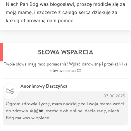
Niech Pan Bóg was błogosławi, proszę módlcie się za
moją mamę, i szczerze z całego serca dziękuję za
każdą ofiarowaną nam pomoc.
SŁOWA WSPARCIA
Twoje słowa mają moc pomagania! Wpłać darowiznę i przekaż kilka
słów wsparcia 🤲
Anonimowy Darczyńca
07.06.2025
Ogrom zdrowia życzę, mam nadzieję ze Twoja mama wróci
do zdrowia 🫶🏼❤️ jesteście obie silne, dacie radę, niech
Bóg ma was w opiece