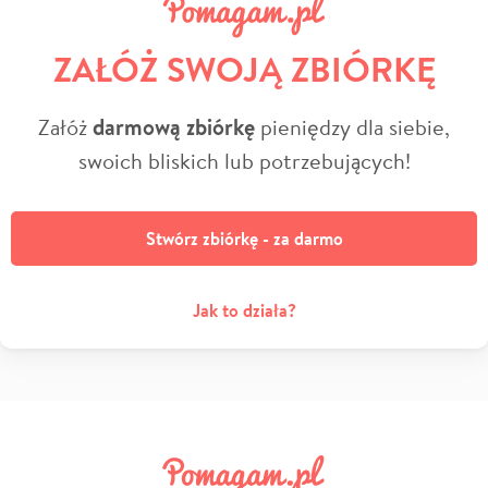
ZAŁÓŻ SWOJĄ ZBIÓRKĘ
Załóż
darmową zbiórkę
pieniędzy dla siebie,
swoich bliskich lub potrzebujących!
Stwórz zbiórkę - za darmo
Jak to działa?