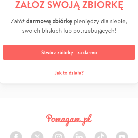
ZAŁÓŻ SWOJĄ ZBIÓRKĘ
Załóż
darmową zbiórkę
pieniędzy dla siebie,
swoich bliskich lub potrzebujących!
Stwórz zbiórkę - za darmo
Jak to działa?
Facebook
Twitter
Instagram
LinkedIn
TikTok
Youtube