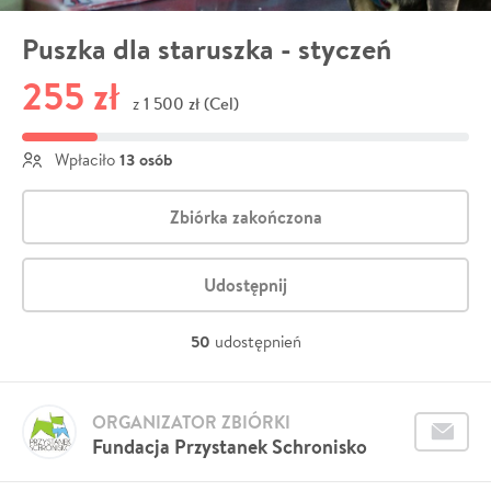
Puszka dla staruszka - styczeń
255 zł
1 500 zł (Cel)
z
13 osób
Wpłaciło
Zbiórka zakończona
Udostępnij
50
udostępnień
ORGANIZATOR ZBIÓRKI
Fundacja Przystanek Schronisko