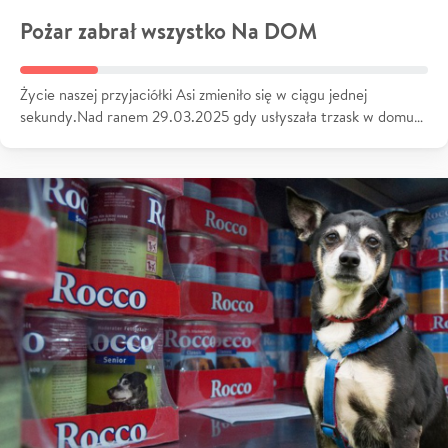
Pożar zabrał wszystko Na DOM
Życie naszej przyjaciółki Asi zmieniło się w ciągu jednej
sekundy.Nad ranem 29.03.2025 gdy usłyszała trzask w domu…