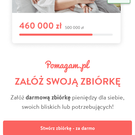
ZAŁÓŻ SWOJĄ ZBIÓRKĘ
Załóż
darmową zbiórkę
pieniędzy dla siebie,
swoich bliskich lub potrzebujących!
Stwórz zbiórkę - za darmo