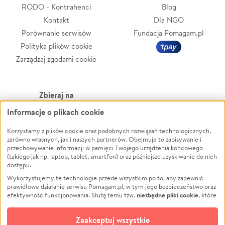
RODO - Kontrahenci
Blog
Kontakt
Dla NGO
Porównanie serwisów
Fundacja Pomagam.pl
Polityka plików cookie
Zarządzaj zgodami cookie
Zbieraj na
Informacje o plikach cookie
Leczenie
LGBTQ+
Korzystamy z plików cookie oraz podobnych rozwiązań technologicznych,
Zwierzęta
Powódź
zarówno własnych, jak i naszych partnerów. Obejmuje to zapisywanie i
Pożar
Wichura
przechowywanie informacji w pamięci Twojego urządzenia końcowego
(takiego jak np. laptop, tablet, smartfon) oraz późniejsze uzyskiwanie do nich
Ukraina
NGO
dostępu.
Sport
Religia
Wykorzystujemy te technologie przede wszystkim po to, aby zapewnić
Pomoc Finansowa
Edukacja
prawidłowe działanie serwisu Pomagam.pl, w tym jego bezpieczeństwo oraz
niezbędne pliki cookie
efektywność funkcjonowania. Służą temu tzw.
, które
Projekty
Podróż
pozostają zawsze aktywne.
Dowiedz się więcej
Pogrzeb
Impreza
opcjonalnych plików cookie
Dodatkowo, używamy
oraz podobnych
Zaakceptuj wszystkie
Społeczność lokalna
Ochrona środowiska