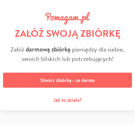
ZAŁÓŻ SWOJĄ ZBIÓRKĘ
Załóż
darmową zbiórkę
pieniędzy dla siebie,
swoich bliskich lub potrzebujących!
Stwórz zbiórkę - za darmo
Jak to działa?