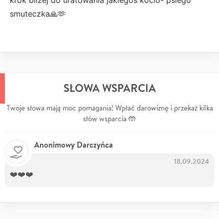
krok bliżej do uratowania jakiegoś kocio- psiego
smuteczka🙏🫶
SŁOWA WSPARCIA
Twoje słowa mają moc pomagania! Wpłać darowiznę i przekaż kilka
słów wsparcia 🤲
Anonimowy Darczyńca
18.09.2024
❤️❤️❤️