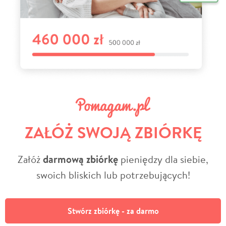
ZAŁÓŻ SWOJĄ ZBIÓRKĘ
Załóż
darmową zbiórkę
pieniędzy dla siebie,
swoich bliskich lub potrzebujących!
Stwórz zbiórkę - za darmo