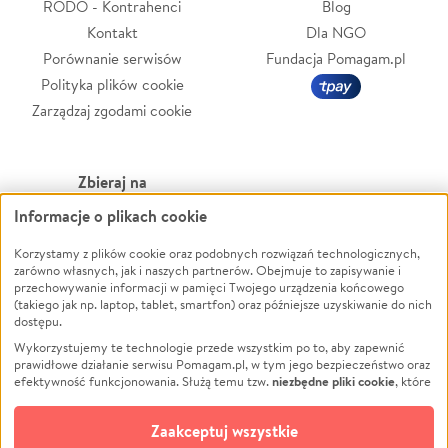
RODO - Kontrahenci
Blog
Kontakt
Dla NGO
Porównanie serwisów
Fundacja Pomagam.pl
Polityka plików cookie
Zarządzaj zgodami cookie
Zbieraj na
Informacje o plikach cookie
Leczenie
LGBTQ+
Korzystamy z plików cookie oraz podobnych rozwiązań technologicznych,
Zwierzęta
Powódź
zarówno własnych, jak i naszych partnerów. Obejmuje to zapisywanie i
Pożar
Wichura
przechowywanie informacji w pamięci Twojego urządzenia końcowego
(takiego jak np. laptop, tablet, smartfon) oraz późniejsze uzyskiwanie do nich
Ukraina
NGO
dostępu.
Sport
Religia
Wykorzystujemy te technologie przede wszystkim po to, aby zapewnić
Pomoc Finansowa
Edukacja
prawidłowe działanie serwisu Pomagam.pl, w tym jego bezpieczeństwo oraz
niezbędne pliki cookie
efektywność funkcjonowania. Służą temu tzw.
, które
Projekty
Podróż
pozostają zawsze aktywne.
Dowiedz się więcej
Pogrzeb
Impreza
opcjonalnych plików cookie
Dodatkowo, używamy
oraz podobnych
Zaakceptuj wszystkie
Społeczność lokalna
Ochrona środowiska
technologii do celów analitycznych i retargetingowych. Możesz wyrazić