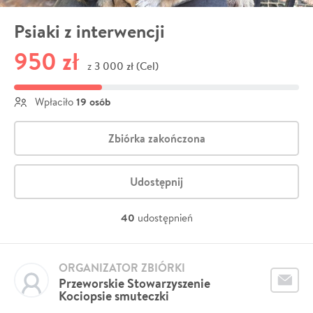
Psiaki z interwencji
950 zł
3 000 zł (Cel)
z
19 osób
Wpłaciło
Zbiórka zakończona
Udostępnij
40
udostępnień
ORGANIZATOR ZBIÓRKI
Przeworskie Stowarzyszenie
Kociopsie smuteczki