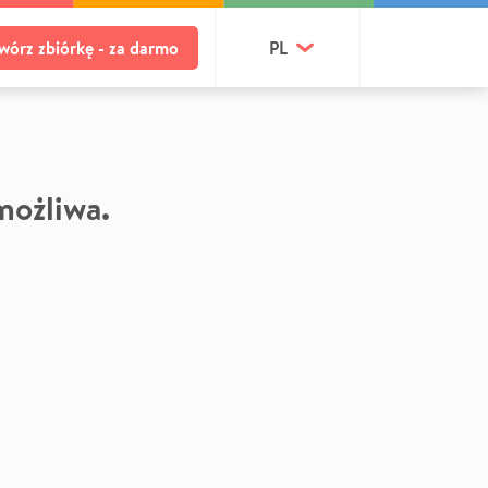
wórz zbiórkę - za darmo
PL
 możliwa.