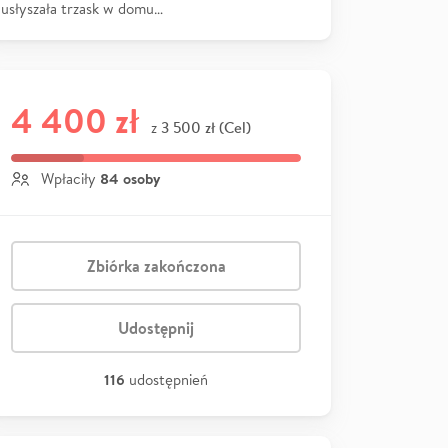
usłyszała trzask w domu…
4 400 zł
3 500 zł (Cel)
z
84 osoby
Wpłaciły
Zbiórka zakończona
Udostępnij
116
udostępnień