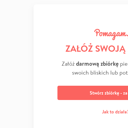
ZAŁÓŻ SWOJĄ
Załóż
darmową zbiórkę
pie
swoich bliskich lub po
Stwórz zbiórkę - z
Jak to działa