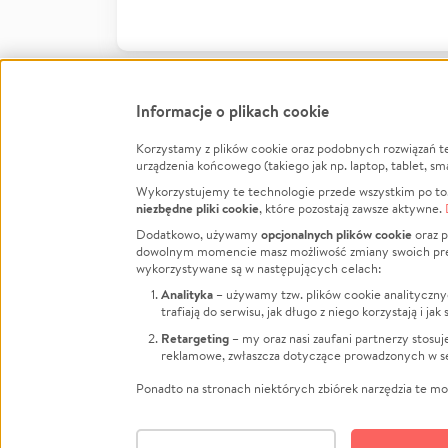
Informacje o plikach cookie
Korzystamy z plików cookie oraz podobnych rozwiązań t
Infor
urządzenia końcowego (takiego jak np. laptop, tablet, sm
Wykorzystujemy te technologie przede wszystkim po to,
Jak to 
niezbędne pliki cookie
, które pozostają zawsze aktywne.
Facebook
Twitter
Instagram
Regula
opcjonalnych plików cookie
Dodatkowo, używamy
oraz p
dowolnym momencie masz możliwość zmiany swoich prefere
Polity
LinkedIn
TikTok
Youtube
wykorzystywane są w następujących celach:
RODO -
Analityka
– używamy tzw. plików cookie analityczny
Kontak
trafiają do serwisu, jak długo z niego korzystają i j
Porówn
Retargeting
– my oraz nasi zaufani partnerzy stosu
reklamowe, zwłaszcza dotyczące prowadzonych w se
Polityk
Zarząd
Ponadto na stronach niektórych zbiórek narzędzia te mog