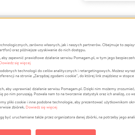
echnologicznych, zarówno własnych, jak i naszych partnerów. Obejmuje to zapis
macje
O nas
Zbieraj n
artfon) oraz późniejsze uzyskiwanie do nich dostępu.
 aby zapewnić prawidłowe działanie serwisu Pomagam.pl, w tym jego bezpieczeń
działa?
Opinie
Leczenie
Dowiedz się więcej
min
Raporty
Zwierzęta
odobnych technologii do celów analitycznych i retargetingowych. Możesz wyrazi
ncji na stronie „Zarządzaj zgodami cookie”, do której link znajdziesz w stopce
ka Prywatności
Za darmo
Pożar
 Kontrahenci
Blog
Ukraina
ch, aby usprawniać działanie serwisu Pomagam.pl. Dzięki nim możemy zrozumieć, j
t
Dla NGO
Sport
ak się po nim poruszają. Pozwala nam to na tworzenie statystyk oraz ich analizę, co w
anie serwisów
Fundacja Pomagam.pl
Pomoc Fi
jemy pliki cookie i inne podobne technologie, aby prezentować użytkownikom okr
rwisie zbiórek.
Dowiedz się więcej
a plików cookie
Projekty
zaj zgodami cookie
Pogrzeb
ą być uruchamiane także przez organizatora danej zbiórki, na potrzeby jego anali
Społeczno
Kultura