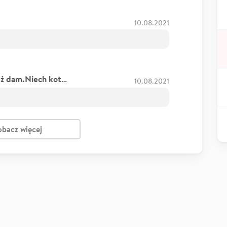
10.08.2021
Yasuda, Crypto321 dał to ja też dam.Niech kotom żyje się dobrze!
10.08.2021
obacz więcej