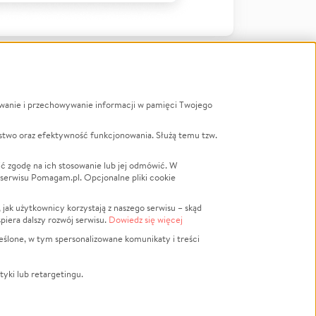
ywanie i przechowywanie informacji w pamięci Twojego
a
stwo oraz efektywność funkcjonowania. Służą temu tzw.
LGBTQ+
Powódź
ć zgodę na ich stosowanie lub jej odmówić. W
 serwisu Pomagam.pl. Opcjonalne pliki cookie
Wichura
NGO
ak użytkownicy korzystają z naszego serwisu – skąd
Religia
spiera dalszy rozwój serwisu.
Dowiedz się więcej
nansowa
Edukacja
eślone, w tym spersonalizowane komunikaty i treści
Podróż
Impreza
tyki lub retargetingu.
ść lokalna
Ochrona środowiska
Biznes