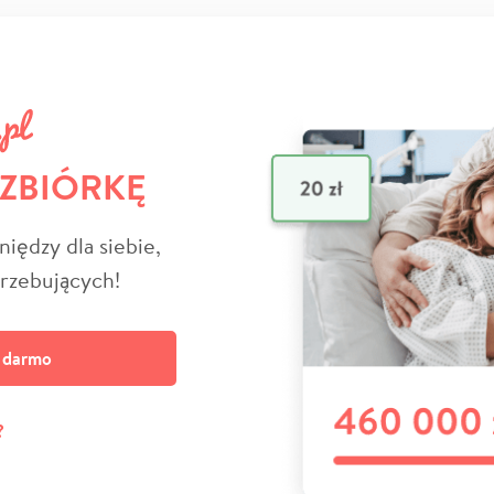
 ZBIÓRKĘ
niędzy dla siebie,
trzebujących!
a darmo
?