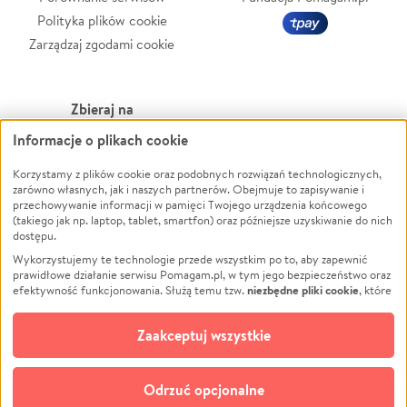
Polityka plików cookie
Zarządzaj zgodami cookie
Zbieraj na
Informacje o plikach cookie
Leczenie
LGBTQ+
Korzystamy z plików cookie oraz podobnych rozwiązań technologicznych,
Zwierzęta
Powódź
zarówno własnych, jak i naszych partnerów. Obejmuje to zapisywanie i
Pożar
Wichura
przechowywanie informacji w pamięci Twojego urządzenia końcowego
(takiego jak np. laptop, tablet, smartfon) oraz późniejsze uzyskiwanie do nich
Ukraina
NGO
dostępu.
Sport
Religia
Wykorzystujemy te technologie przede wszystkim po to, aby zapewnić
Pomoc Finansowa
Edukacja
prawidłowe działanie serwisu Pomagam.pl, w tym jego bezpieczeństwo oraz
niezbędne pliki cookie
efektywność funkcjonowania. Służą temu tzw.
, które
Projekty
Podróż
pozostają zawsze aktywne.
Dowiedz się więcej
Pogrzeb
Impreza
opcjonalnych plików cookie
Dodatkowo, używamy
oraz podobnych
Zaakceptuj wszystkie
Społeczność lokalna
Ochrona środowiska
technologii do celów analitycznych i retargetingowych. Możesz wyrazić
zgodę na ich stosowanie lub jej odmówić. W dowolnym momencie masz
Kultura
Biznes
możliwość zmiany swoich preferencji na stronie „Zarządzaj zgodami cookie”,
Odrzuć opcjonalne
Polski
do której link znajdziesz w stopce serwisu Pomagam.pl. Opcjonalne pliki
cookie wykorzystywane są w następujących celach: