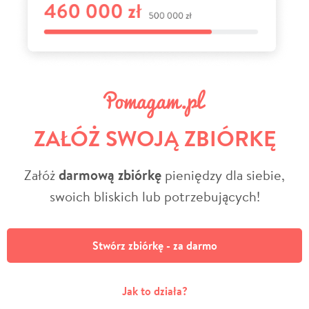
ZAŁÓŻ SWOJĄ ZBIÓRKĘ
Załóż
darmową zbiórkę
pieniędzy dla siebie,
swoich bliskich lub potrzebujących!
Stwórz zbiórkę - za darmo
Jak to działa?