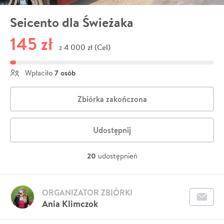
Seicento dla Świeżaka
145 zł
4 000 zł (Cel)
z
7 osób
Wpłaciło
Zbiórka zakończona
Udostępnij
20
udostępnień
ORGANIZATOR ZBIÓRKI
Ania Klimczok