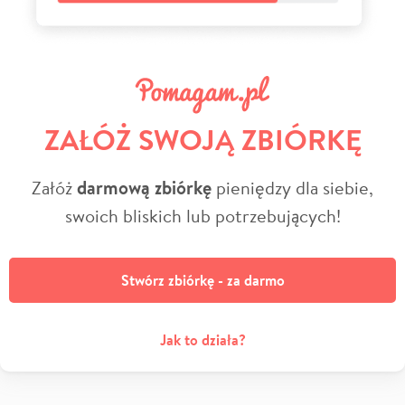
ZAŁÓŻ SWOJĄ ZBIÓRKĘ
Załóż
darmową zbiórkę
pieniędzy dla siebie,
swoich bliskich lub potrzebujących!
Stwórz zbiórkę - za darmo
Jak to działa?