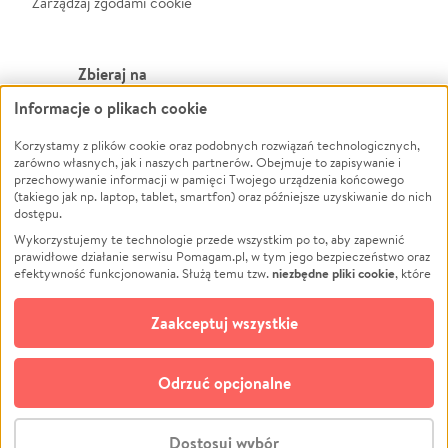
Zarządzaj zgodami cookie
Zbieraj na
Informacje o plikach cookie
Leczenie
LGBTQ+
Korzystamy z plików cookie oraz podobnych rozwiązań technologicznych,
Zwierzęta
Powódź
zarówno własnych, jak i naszych partnerów. Obejmuje to zapisywanie i
Pożar
Wichura
przechowywanie informacji w pamięci Twojego urządzenia końcowego
(takiego jak np. laptop, tablet, smartfon) oraz późniejsze uzyskiwanie do nich
Ukraina
NGO
dostępu.
Sport
Religia
Wykorzystujemy te technologie przede wszystkim po to, aby zapewnić
Pomoc Finansowa
Edukacja
prawidłowe działanie serwisu Pomagam.pl, w tym jego bezpieczeństwo oraz
niezbędne pliki cookie
efektywność funkcjonowania. Służą temu tzw.
, które
Projekty
Podróż
pozostają zawsze aktywne.
Dowiedz się więcej
Pogrzeb
Impreza
opcjonalnych plików cookie
Dodatkowo, używamy
oraz podobnych
Zaakceptuj wszystkie
Społeczność lokalna
Ochrona środowiska
technologii do celów analitycznych i retargetingowych. Możesz wyrazić
zgodę na ich stosowanie lub jej odmówić. W dowolnym momencie masz
Kultura
Biznes
możliwość zmiany swoich preferencji na stronie „Zarządzaj zgodami cookie”,
Odrzuć opcjonalne
Polski
do której link znajdziesz w stopce serwisu Pomagam.pl. Opcjonalne pliki
cookie wykorzystywane są w następujących celach:
© CROWDING SP. Z O.O.
Analityka
– używamy tzw. plików cookie analitycznych, aby usprawniać
Dostosuj wybór
działanie serwisu Pomagam.pl. Dzięki nim możemy zrozumieć, jak