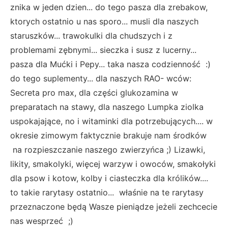
znika w jeden dzien... do tego pasza dla zrebakow,
ktorych ostatnio u nas sporo... musli dla naszych
staruszków... trawokulki dla chudszych i z
problemami zębnymi... sieczka i susz z lucerny...
pasza dla Mućki i Pepy... taka nasza codzienność :)
do tego suplementy... dla naszych RAO- wców:
Secreta pro max, dla części glukozamina w
preparatach na stawy, dla naszego Lumpka ziolka
uspokajające, no i witaminki dla potrzebujących.... w
okresie zimowym faktycznie brakuje nam środków
na rozpieszczanie naszego zwierzyńca ;) Lizawki,
likity, smakolyki, więcej warzyw i owoców, smakołyki
dla psow i kotow, kolby i ciasteczka dla królików....
to takie rarytasy ostatnio... właśnie na te rarytasy
przeznaczone będą Wasze pieniądze jeżeli zechcecie
nas wesprzeć ;)