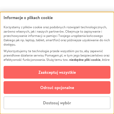
Sylwus po leczeniu, obecenie:
Informacje o plikach cookie
Korzystamy z plików cookie oraz podobnych rozwiązań technologicznych,
zarówno własnych, jak i naszych partnerów. Obejmuje to zapisywanie i
przechowywanie informacji w pamięci Twojego urządzenia końcowego
(takiego jak np. laptop, tablet, smartfon) oraz późniejsze uzyskiwanie do nich
dostępu.
Wykorzystujemy te technologie przede wszystkim po to, aby zapewnić
prawidłowe działanie serwisu Pomagam.pl, w tym jego bezpieczeństwo oraz
niezbędne pliki cookie
efektywność funkcjonowania. Służą temu tzw.
, które
pozostają zawsze aktywne.
Dowiedz się więcej
opcjonalnych plików cookie
Dodatkowo, używamy
oraz podobnych
Zaakceptuj wszystkie
technologii do celów analitycznych i retargetingowych. Możesz wyrazić
zgodę na ich stosowanie lub jej odmówić. W dowolnym momencie masz
możliwość zmiany swoich preferencji na stronie „Zarządzaj zgodami cookie”,
Odrzuć opcjonalne
do której link znajdziesz w stopce serwisu Pomagam.pl. Opcjonalne pliki
cookie wykorzystywane są w następujących celach:
Analityka
– używamy tzw. plików cookie analitycznych, aby usprawniać
Dostosuj wybór
działanie serwisu Pomagam.pl. Dzięki nim możemy zrozumieć, jak
użytkownicy korzystają z naszego serwisu – skąd trafiają do serwisu, jak
Stwórz zbiórkę - za darmo
długo z niego korzystają i jak się po nim poruszają. Pozwala nam to na