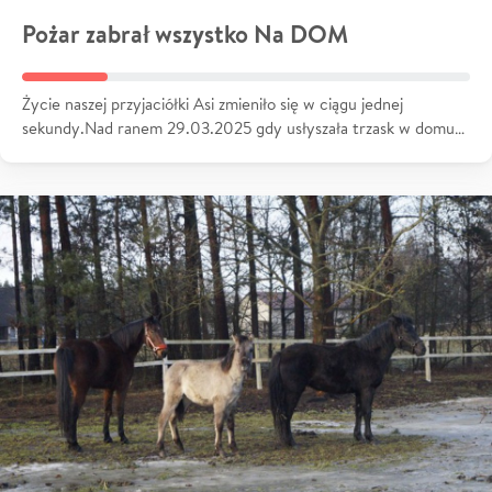
Pożar zabrał wszystko Na DOM
Życie naszej przyjaciółki Asi zmieniło się w ciągu jednej
sekundy.Nad ranem 29.03.2025 gdy usłyszała trzask w domu…