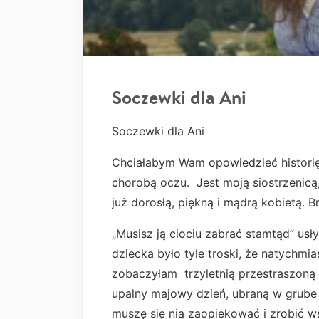
Soczewki dla Ani
Soczewki dla Ani
Chciałabym Wam opowiedzieć historię 
chorobą oczu. Jest moją siostrzenicą,
już dorosłą, piękną i mądrą kobietą. B
„Musisz ją ciociu zabrać stamtąd” usły
dziecka było tyle troski, że natychmi
zobaczyłam trzyletnią przestraszon
upalny majowy dzień, ubraną w grub
muszę się nią zaopiekować i zrobić w