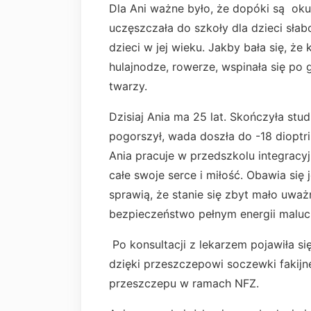
Dla Ani ważne było, że dopóki są okul
uczęszczała do szkoły dla dzieci słab
dzieci w jej wieku. Jakby bała się, że
hulajnodze, rowerze, wspinała się po 
twarzy.
Dzisiaj Ania ma 25 lat. Skończyła stu
pogorszył, wada doszła do -18 dioptrii
Ania pracuje w przedszkolu integra
całe swoje serce i miłość. Obawia się
sprawią, że stanie się zbyt mało uwa
bezpieczeństwo pełnym energii malu
Po konsultacji z lekarzem pojawiła si
dzięki przeszczepowi soczewki fakijn
przeszczepu w ramach NFZ.