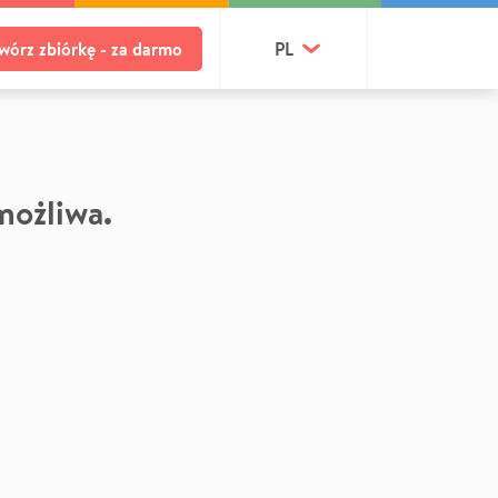
wórz zbiórkę - za darmo
PL
 możliwa.