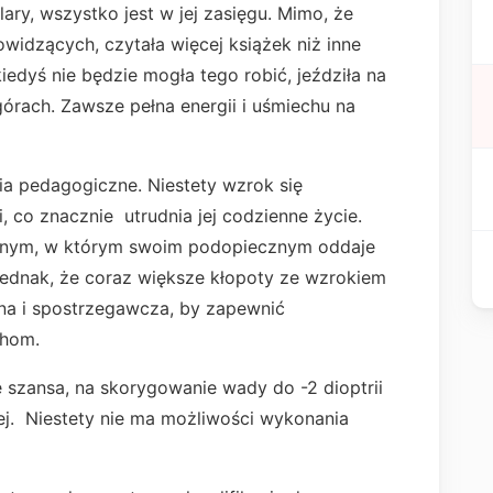
ary, wszystko jest w jej zasięgu. Mimo, że
owidzących, czytała więcej książek niż inne
 kiedyś nie będzie mogła tego robić, jeździła na
górach. Zawsze pełna energii i uśmiechu na
dia pedagogiczne. Niestety wzrok się
, co znacznie utrudnia jej codzienne życie.
cyjnym, w którym swoim podopiecznym oddaje
 jednak, że coraz większe kłopoty ze wzrokiem
żna i spostrzegawcza, by zapewnić
chom.
ę szansa, na skorygowanie wady do -2 dioptrii
ej. Niestety nie ma możliwości wykonania