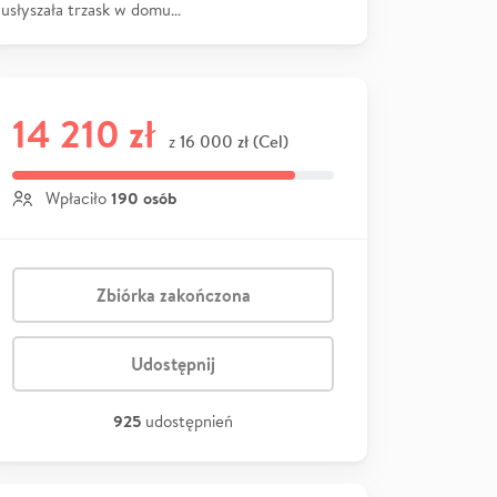
usłyszała trzask w domu…
14 210 zł
16 000 zł (Cel)
z
190 osób
Wpłaciło
Zbiórka zakończona
Udostępnij
925
udostępnień