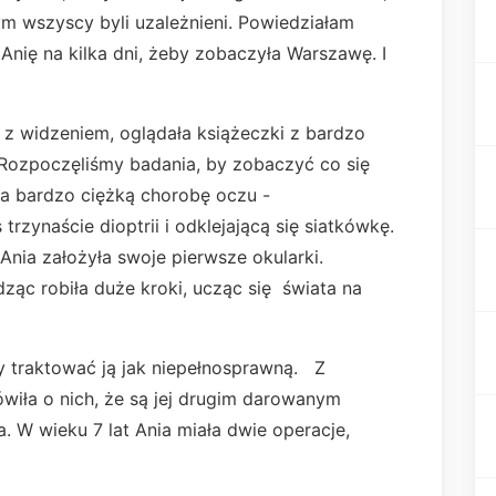
m wszyscy byli uzależnieni. Powiedziałam
 Anię na kilka dni, żeby zobaczyła Warszawę. I
z widzeniem, oglądała książeczki z bardzo
. Rozpoczęliśmy badania, by zobaczyć co się
 ma bardzo ciężką chorobę oczu -
rzynaście dioptrii i odklejającą się siatkówkę.
nia założyła swoje pierwsze okularki.
ząc robiła duże kroki, ucząc się świata na
y traktować ją jak niepełnosprawną. Z
ówiła o nich, że są jej drugim darowanym
. W wieku 7 lat Ania miała dwie operacje,