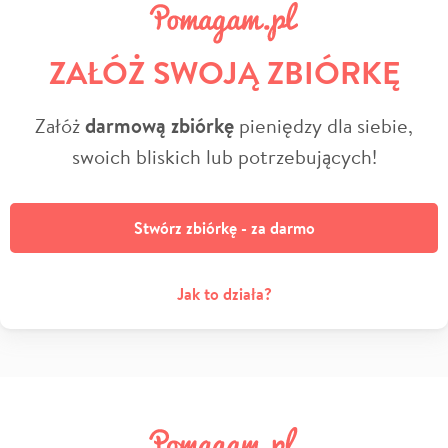
ZAŁÓŻ SWOJĄ ZBIÓRKĘ
Załóż
darmową zbiórkę
pieniędzy dla siebie,
swoich bliskich lub potrzebujących!
Stwórz zbiórkę - za darmo
Jak to działa?