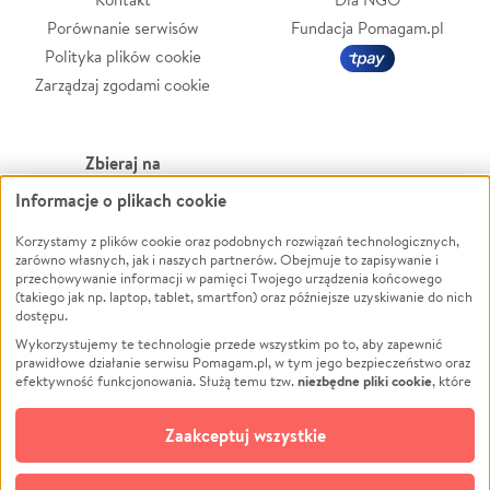
Porównanie serwisów
Fundacja Pomagam.pl
Polityka plików cookie
Zarządzaj zgodami cookie
Zbieraj na
Informacje o plikach cookie
Leczenie
LGBTQ+
Zwierzęta
Powódź
Korzystamy z plików cookie oraz podobnych rozwiązań technologicznych,
zarówno własnych, jak i naszych partnerów. Obejmuje to zapisywanie i
Pożar
Wichura
przechowywanie informacji w pamięci Twojego urządzenia końcowego
(takiego jak np. laptop, tablet, smartfon) oraz późniejsze uzyskiwanie do nich
Ukraina
NGO
dostępu.
Sport
Religia
Wykorzystujemy te technologie przede wszystkim po to, aby zapewnić
Pomoc Finansowa
Edukacja
prawidłowe działanie serwisu Pomagam.pl, w tym jego bezpieczeństwo oraz
niezbędne pliki cookie
efektywność funkcjonowania. Służą temu tzw.
, które
Projekty
Podróż
pozostają zawsze aktywne.
Dowiedz się więcej
Pogrzeb
Impreza
opcjonalnych plików cookie
Dodatkowo, używamy
oraz podobnych
Zaakceptuj wszystkie
Społeczność lokalna
Ochrona środowiska
technologii do celów analitycznych i retargetingowych. Możesz wyrazić
zgodę na ich stosowanie lub jej odmówić. W dowolnym momencie masz
Kultura
Biznes
możliwość zmiany swoich preferencji na stronie „Zarządzaj zgodami cookie”,