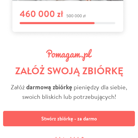
ZAŁÓŻ SWOJĄ ZBIÓRKĘ
Załóż
darmową zbiórkę
pieniędzy dla siebie,
swoich bliskich lub potrzebujących!
Stwórz zbiórkę - za darmo