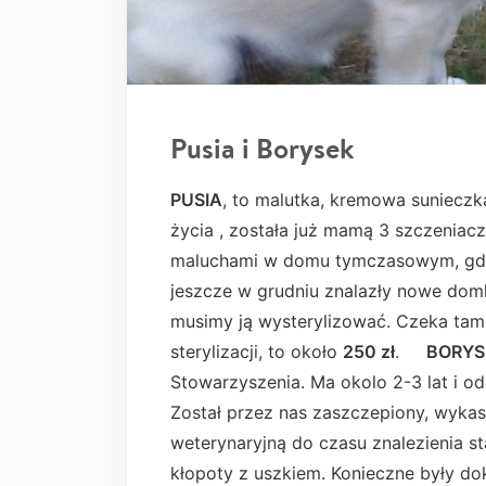
Pusia i Borysek
PUSIA
, to malutka, kremowa sunieczk
życia , została już mamą 3 szczeniac
maluchami w domu tymczasowym, gdz
jeszcze w grudniu znalazły nowe domk
musimy ją wysterylizować. Czeka tam n
sterylizacji, to około
250 zł
.
BORYS
Stowarzyszenia. Ma okolo 2-3 lat i
Został przez nas zaszczepiony, wyka
weterynaryjną do czasu znalezienia s
kłopoty z uszkiem. Konieczne były do