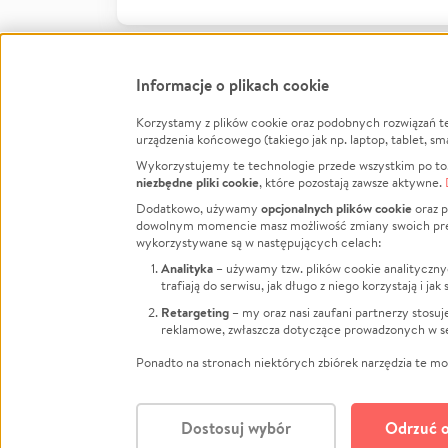
Informacje o plikach cookie
Korzystamy z plików cookie oraz podobnych rozwiązań t
Infor
urządzenia końcowego (takiego jak np. laptop, tablet, sm
Wykorzystujemy te technologie przede wszystkim po to,
Jak to 
niezbędne pliki cookie
, które pozostają zawsze aktywne.
Facebook
Twitter
Instagram
Regula
opcjonalnych plików cookie
Dodatkowo, używamy
oraz p
dowolnym momencie masz możliwość zmiany swoich prefere
Polity
LinkedIn
TikTok
Youtube
wykorzystywane są w następujących celach:
RODO -
Analityka
– używamy tzw. plików cookie analityczny
Kontak
trafiają do serwisu, jak długo z niego korzystają i j
Porówn
Retargeting
– my oraz nasi zaufani partnerzy stosu
reklamowe, zwłaszcza dotyczące prowadzonych w se
Polityk
Zarząd
Ponadto na stronach niektórych zbiórek narzędzia te mog
Dostosuj wybór
Odrzuć o
Polski