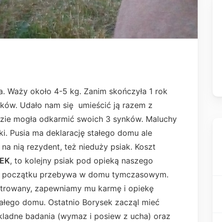
a. Waży około 4-5 kg. Zanim skończyła 1 rok
zków. Udało nam się umieścić ją razem z
ie mogła odkarmić swoich 3 synków. Maluchy
i. Pusia ma deklarację stałego domu ale
a nią rezydent, też nieduży psiak. Koszt
EK
, to kolejny psiak pod opieką naszego
 od początku przebywa w domu tymczasowym.
strowany, zapewniamy mu karmę i opiekę
tałego domu. Ostatnio Borysek zacząl mieć
kladne badania (wymaz i posiew z ucha) oraz