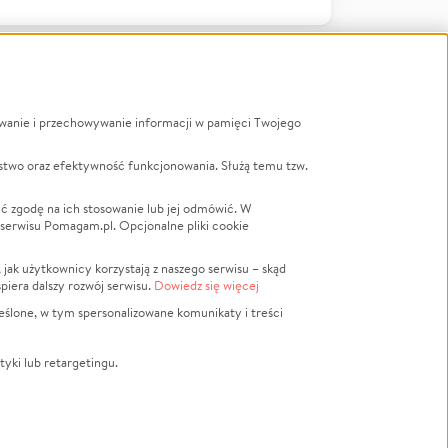
ywanie i przechowywanie informacji w pamięci Twojego
a
stwo oraz efektywność funkcjonowania. Służą temu tzw.
LGBTQ+
Powódź
ć zgodę na ich stosowanie lub jej odmówić. W
 serwisu Pomagam.pl. Opcjonalne pliki cookie
Wichura
NGO
ak użytkownicy korzystają z naszego serwisu – skąd
Religia
spiera dalszy rozwój serwisu.
Dowiedz się więcej
nansowa
Edukacja
eślone, w tym spersonalizowane komunikaty i treści
Podróż
Impreza
tyki lub retargetingu.
ść lokalna
Ochrona środowiska
Biznes