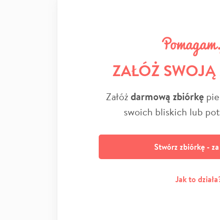
ZAŁÓŻ SWOJĄ
Załóż
darmową zbiórkę
pie
swoich bliskich lub po
Stwórz zbiórkę - z
Jak to działa