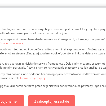
echnologicznych, zarówno własnych, jak i naszych partnerów. Obejmuje to zapis
macje
O nas
Zbieraj n
artfon) oraz późniejsze uzyskiwanie do nich dostępu.
 aby zapewnić prawidłowe działanie serwisu Pomagam.pl, w tym jego bezpieczeń
działa?
Opinie
Leczenie
Dowiedz się więcej
min
Raporty
Zwierzęta
odobnych technologii do celów analitycznych i retargetingowych. Możesz wyrazi
ncji na stronie „Zarządzaj zgodami cookie”, do której link znajdziesz w stopce
ka Prywatności
Za darmo
Pożar
 Kontrahenci
Blog
Ukraina
ch, aby usprawniać działanie serwisu Pomagam.pl. Dzięki nim możemy zrozumieć, j
t
Dla NGO
Sport
ak się po nim poruszają. Pozwala nam to na tworzenie statystyk oraz ich analizę, co w
anie serwisów
Fundacja Pomagam.pl
Pomoc Fi
jemy pliki cookie i inne podobne technologie, aby prezentować użytkownikom okr
rwisie zbiórek.
Dowiedz się więcej
a plików cookie
Projekty
zaj zgodami cookie
Pogrzeb
ą być uruchamiane także przez organizatora danej zbiórki, na potrzeby jego anali
Społeczno
Kultura
pcjonalne
Zaakceptuj wszystkie