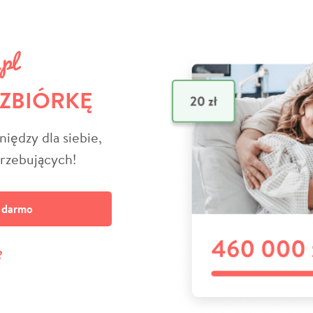
 ZBIÓRKĘ
niędzy dla siebie,
trzebujących!
a darmo
?