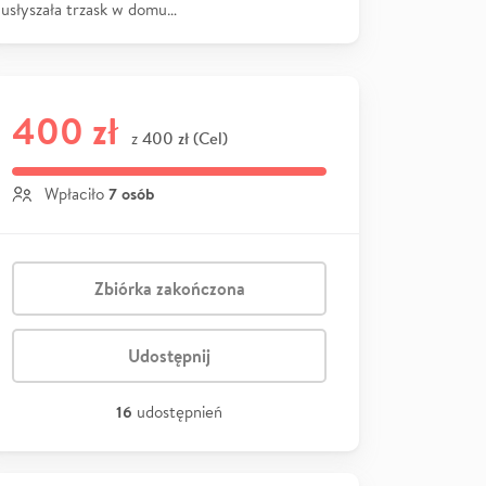
usłyszała trzask w domu…
400 zł
400 zł (Cel)
z
7 osób
Wpłaciło
Zbiórka zakończona
Udostępnij
16
udostępnień