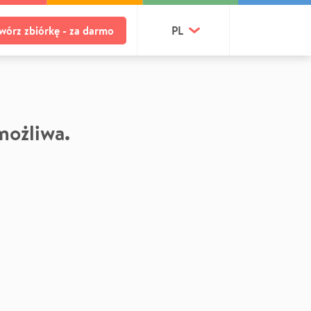
wórz zbiórkę - za darmo
PL
 możliwa.