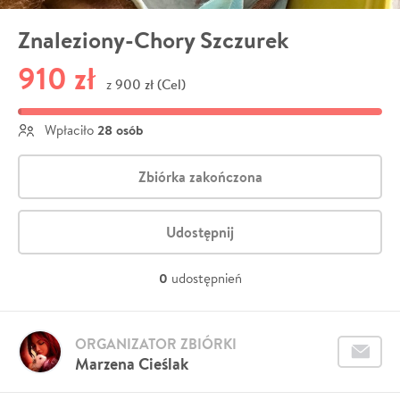
Znaleziony-Chory Szczurek
910 zł
900 zł (Cel)
z
28 osób
Wpłaciło
Zbiórka zakończona
Udostępnij
0
udostępnień
ORGANIZATOR ZBIÓRKI
Marzena Cieślak