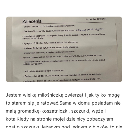
Jestem wielką miłośniczką zwierząt i jak tylko mogę
to staram się je ratować.Sama w domu posiadam nie
małą gromadkę-koszatniczki, szczurki, węże i
kota.Kiedy na stronie mojej dzielnicy zobaczyłam
post o szczurku leżącym pod jednym z bloków to nie