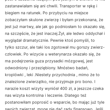
zastanawiałam się ani chwili. Transporter w rękę i
biegiem na ratunek. Po przybyciu na miejsce
zobaczyłam skulone zwierzę i byłam przekonana, że
jest już martwy, ale jak go podniosłam to okazało się,
na szczęście, że jest inaczej.Żył, ale ledwo oddychał i
wyglądał dramatycznie. Pewnie ktoś pomyśli, to
tylko szczur, ale taki los zgotował mu gorszy zwierz-
człowiek. Po wizycie u weterynarza okazało się, że
ma podejrzenia guza przysadki mózgowej, jest
odwodniony i przeziębiony. Mnóstwo badań,
kroplówki , leki .Niestety przychodnia , mimo że to
znalezione zwierzątko, nie przyjmuje pro bono. I
narazie koszt wizyty wyniósł 400 zł, a jeszcze czeka
nas wizyta kontrolna i leczenie. Dlatego też
postanowiłam poprosić o wsparcie, bo mając już tyle
swoich zwierząt, mogę nie dać rady finansowo. Jeśli