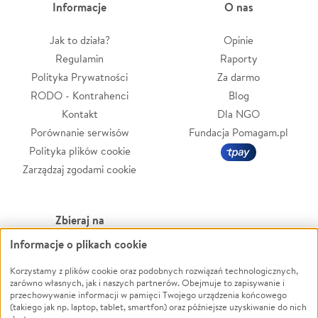
Informacje
O nas
Jak to działa?
Opinie
Regulamin
Raporty
Polityka Prywatności
Za darmo
RODO - Kontrahenci
Blog
Kontakt
Dla NGO
Porównanie serwisów
Fundacja Pomagam.pl
Polityka plików cookie
Zarządzaj zgodami cookie
Zbieraj na
Informacje o plikach cookie
Leczenie
LGBTQ+
Zwierzęta
Powódź
Korzystamy z plików cookie oraz podobnych rozwiązań technologicznych,
zarówno własnych, jak i naszych partnerów. Obejmuje to zapisywanie i
Pożar
Wichura
przechowywanie informacji w pamięci Twojego urządzenia końcowego
(takiego jak np. laptop, tablet, smartfon) oraz późniejsze uzyskiwanie do nich
Ukraina
NGO