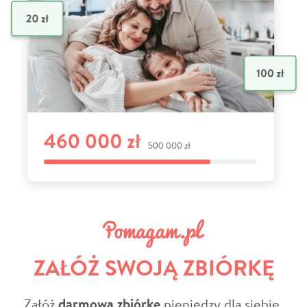
ZAŁÓŻ SWOJĄ ZBIÓRKĘ
Załóż
darmową zbiórkę
pieniędzy dla siebie,